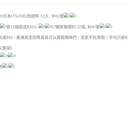
日本ITSUMO改錯帶-12入, $66/套
買12個就成$300,
E7獨家靚價$5.5/個, $66/套
有成8M，香港買塗改帶真係可以買窮媽咪們，宜家平到笑啦！平均只係$5
整潔!!
倍