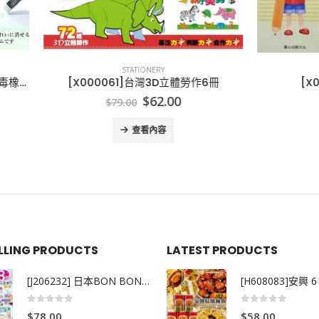
STATIONERY
STATIONERY
000061]台灣3D立體勞作6冊
[X000048]數學大百
Original
Current
Original
Cu
$
62.00
$
40.00
$
79.00
$
68.00
price
price
price
pr
was:
is:
was:
is:
查看內容
查看內容
$79.00.
$62.00.
$68.00.
$4
ELLING PRODUCTS
LATEST PRODUCTS
[J206232] 日本BON BON銀離子抗菌啫喱洗衣珠 (80粒)
0
out of 5
0
out of 5
$
78.00
$
58.00