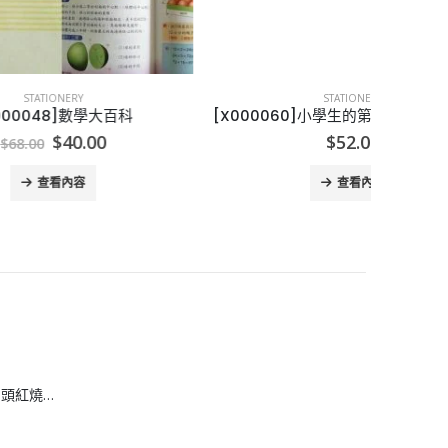
STATIONERY
科
[X000060]小學生的第一本日記/第一本作文
[
rrent
$
52.00
ice
查看內容
0.00.
[H608083]安興 6 頭紅燒鮑魚