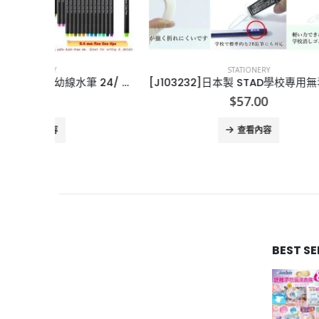
STATIONERY
[U104216]美國Fineliner幼線水筆 24/ 36 色 幼線水筆
[J103232]日本製 STAD學校專用無毒橡皮擦-1套8粒
[X
$
57.00
查看內容
BEST S