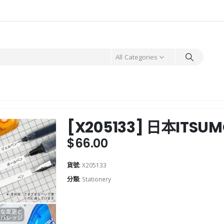
All Categories
[X205133] 日本ITS
$
66.00
貨號:
X205133
分類:
Stationery