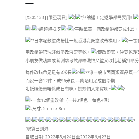
[X205133] [限量現貨]
無論返工定返學都需要用!!
超超超抵呀
平時單買一個改錯帶都要成$25，
日本呢款塗改帶比一般香港賣既塗改帶襟用，
一卷
用改錯帶唔洗好似塗改液要等乾，
即改即寫，仲要乾淨又
小朋友做功課或者測驗考試都唔洗怕又塗又改比老稱扣哂分
每件改錯帶足足有8米長
係一般市面同類產品嘅一
而家一套12件，成96米長…..夠哂用足成個學期
咁抵嘅優惠唔係成日有㗎，媽媽們入定貨喇~
一套12個塗改帶（一共3個色，每色4個）
尺寸: 5mm x 8m
(現貨巳到港:
自取日期: 2022年5月24日至2022年6月23日