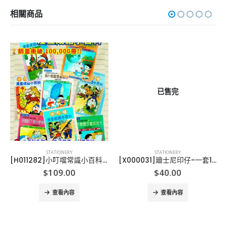
相關商品
已售完
STATIONERY
STATIONERY
[H011282]小叮噹常識小百科全4冊 +小叮噹漫畫成語小百科全4冊
[X000031]廸士尼印仔-一套12個
$
109.00
$
40.00
查看內容
查看內容