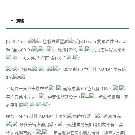
描述
[U207152]
色彩鮮豔豐富
美國Touch 雙頭油性Marker
筆 (全彩60色)
, 原價$2XX,
文具店清貨大優惠
, $65/件, 除開只係1/支咋
無睇錯
一套全彩 60 色油性 Marker 筆只係
$65
平時買一支都十幾蚊啦
而家成套 60 色只係 $65，
平均只係 $1/支，
仲要係雙頭設計，
粗幼都畫到，真
心平到癲
呢款 Touch 油性 Marker 出哂名
顏色鮮豔，
飽和度高，
好多美術班都用緊，
就連做開設計嘅朋友都有一套，
今次難得有減，
一定要買返套俾小朋友發揮下繪畫天份呀