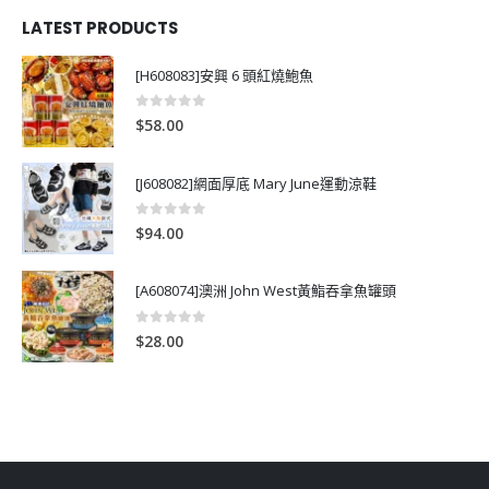
LATEST PRODUCTS
[H608083]安興 6 頭紅燒鮑魚
0
out of 5
$
58.00
[J608082]網面厚底 Mary June運動涼鞋
0
out of 5
$
94.00
[A608074]澳洲 John West黃鮨吞拿魚罐頭
0
out of 5
$
28.00