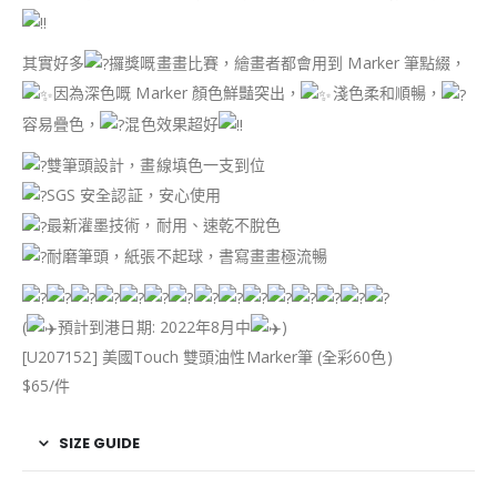
其實好多
攞獎嘅畫畫比賽，繪畫者都會用到 Marker 筆點綴，
因為深色嘅 Marker 顏色鮮豔突出，
淺色柔和順暢，
容易疊色，
混色效果超好
雙筆頭設計，畫線填色一支到位
SGS 安全認証，安心使用
最新灌墨技術，耐用、速乾不脫色
耐磨筆頭，紙張不起球，書寫畫畫極流暢
(
預計到港日期: 2022年8月中
)
[U207152] 美國Touch 雙頭油性Marker筆 (全彩60色)
$65/件
SIZE GUIDE