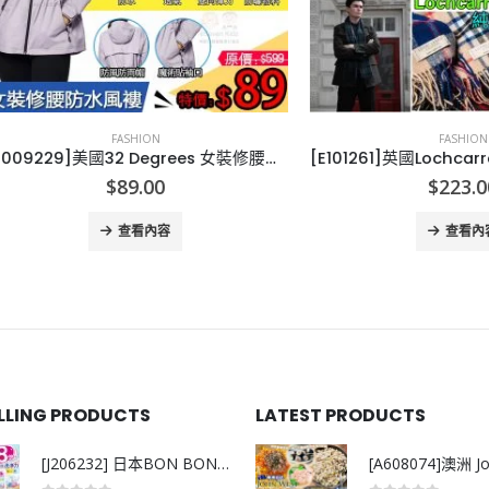
FASHION
FASHION
[U009229]美國32 Degrees 女裝修腰防水透氣風褸
$
89.00
$
223.00
查看內容
查看內容
ELLING PRODUCTS
LATEST PRODUCTS
[J206232] 日本BON BON銀離子抗菌啫喱洗衣珠 (80粒)