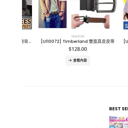
FASHION
[U207112] 美國32 Degrees 王牌夾棉背心
[U110072] Timberland 雙面真皮皮帶
$
128.00
查看內容
BEST S