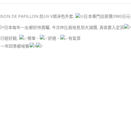
ISON DE PAPILLON 防UV V領淨色外套,
日本專門店原價3980日元= H
日本每年一出都好快賣曬, 今次仲比我地見到大減價, 真係要入定貨
E已經好靚,
簡單、
舒適、
有氣質
 一年四季都啱著