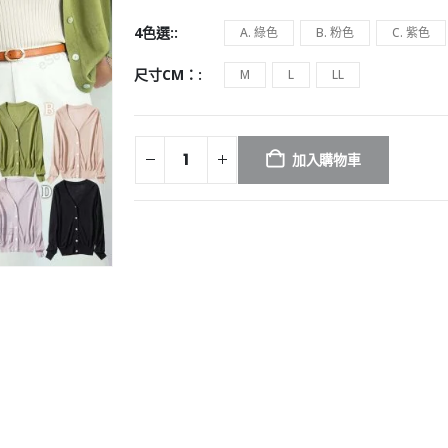
4色選:
A. 綠色
B. 粉色
C. 紫色
尺寸CM：
M
L
LL
加入購物車