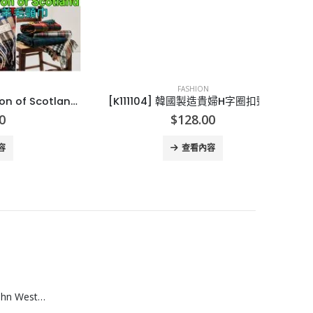
FASHION
[E101261]英國Lochcarron of Scotland 皇室御用頸巾
[K111104] 韓國製造貴婦H字圈扣頸巾
[K1
$
128.00
查看內容
[A608074]澳洲 John West黃鮨吞拿魚罐頭