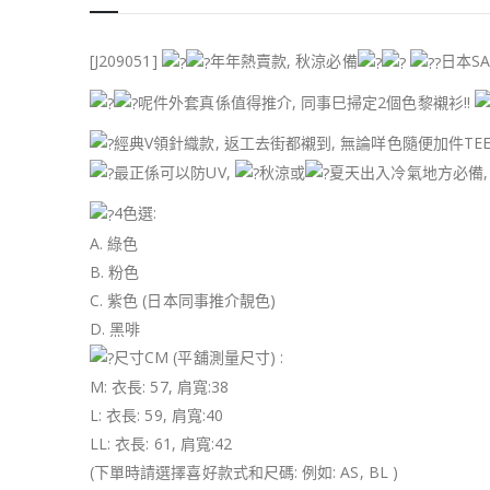
[J209051]
年年熱賣款, 秋涼必備
日本SA
呢件外套真係值得推介, 同事巳掃定2個色黎襯衫!!
經典V領針織款, 返工去街都襯到, 無論咩色隨便加件TE
最正係可以防UV,
秋涼或
夏天出入冷氣地方必備,
4色選:
A. 綠色
B. 粉色
C. 紫色 (日本同事推介靚色)
D. 黑啡
尺寸CM (平舖測量尺寸) :
M: 衣長: 57, 肩寬:38
L: 衣長: 59, 肩寬:40
LL: 衣長: 61, 肩寬:42
(下單時請選擇喜好款式和尺碼: 例如: AS, BL )