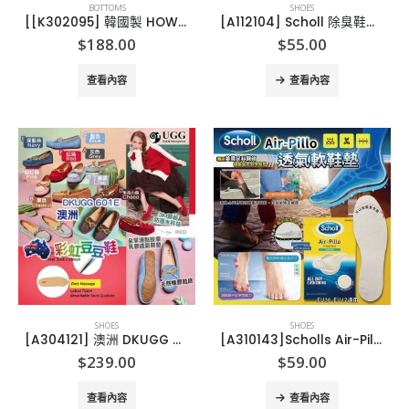
BOTTOMS
SHOES
[[K302095] 韓國製 HOWLUK 皇牌濶腳牛仔褲
[A112104] Scholl 除臭鞋墊(1套3對)
$
188.00
$
55.00
查看內容
查看內容
SHOES
SHOES
[A304121] 澳洲 DKUGG 601E 彩虹豆豆鞋
[A310143]Scholls Air-Pillo 透氣軟鞋墊 (1套2雙)
$
239.00
$
59.00
查看內容
查看內容