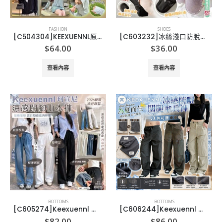
FASHION
SHOES
[C504304]KEEXUENNL原紗冰絲防曬衣
[C603232]冰絲淺口防脫襪 【一組6對】
$
64.00
$
36.00
查看內容
查看內容
BOTTOMS
BOTTOMS
[C605274]Keexuennl 珂宣尼涼感闊腳山本褲
[C606244]Keexuennl 冰感防曬闊腿傘兵褲
$
82.00
$
86.00