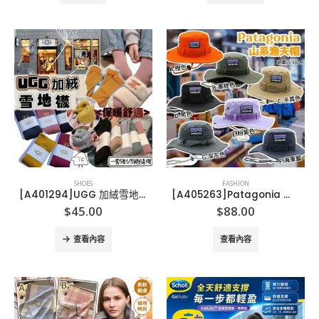
SHOES
FASHION
[A401294]UGG 加絨雪地襪 (1套5對)
[A405263]Patagonia 山系漁夫帽
$
45.00
$
88.00
查看內容
查看內容