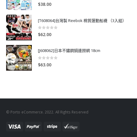
0
out of 5
$
38.00
[T608064]台灣製 Reebok 棉質運動船襪 （3入組）
0
out of 5
$
62.00
[J608062]日本不鏽鋼鍋連撈網 18cm
0
out of 5
$
63.00
© Porto eCommerce. 2022. All Rights Reserved