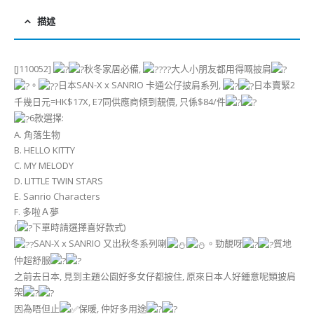
描述
[J110052]
秋冬家居必備,
大人小朋友都用得嘅披肩
。
日本SAN-X x SANRIO 卡通公仔披肩系列,
日本賣緊2
千幾日元=HK$17X, E7同供應商傾到靚價, 只係$84/件
6款選擇:
A. 角落生物
B. HELLO KITTY
C. MY MELODY
D. LITTLE TWIN STARS
E. Sanrio Characters
F. 多啦Ａ夢
(
下單時請選擇喜好款式)
SAN-X x SANRIO 又出秋冬系列喇
。勁靚呀
質地
仲超舒服
之前去日本, 見到主題公園好多女仔都披住, 原來日本人好鍾意呢類披肩
架
因為唔但止
保暖, 仲好多用途