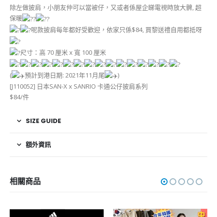
除左做披肩，小朋友仲可以當被仔，又或者係屋企睇電視時放大髀, 超
保暖
呢款披肩每年都好受歡迎，依家只係$84, 買黎送禮自用都抵呀
尺寸：高 70 厘米 x 寬 100 厘米
(
預計到港日期: 2021年11月尾
)
[J110052] 日本SAN-X x SANRIO 卡通公仔披肩系列
$84/件
SIZE GUIDE
額外資訊
相關商品