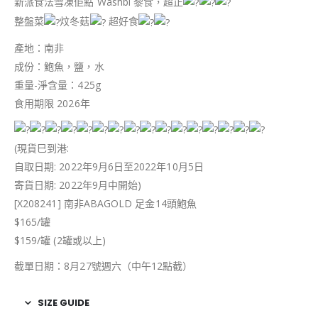
新派食法雪凍佢點 Washbi 黎食，超正
整盤菜
炆冬菇
超好食
產地：南非
成份：鮑魚，鹽，水
重量-淨含量：425g
食用期限 2026年
(現貨巳到港:
自取日期: 2022年9月6日至2022年10月5日
寄貨日期: 2022年9月中開始)
[X208241] 南非ABAGOLD 足金14頭鮑魚
$165/罐
$159/罐 (2罐或以上)
截單日期：8月27號週六（中午12點截）
SIZE GUIDE