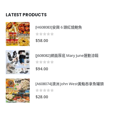
LATEST PRODUCTS
[H608083]安興 6 頭紅燒鮑魚
0
out of 5
$
58.00
[J608082]網面厚底 Mary June運動涼鞋
0
out of 5
$
94.00
[A608074]澳洲 John West黃鮨吞拿魚罐頭
0
out of 5
$
28.00