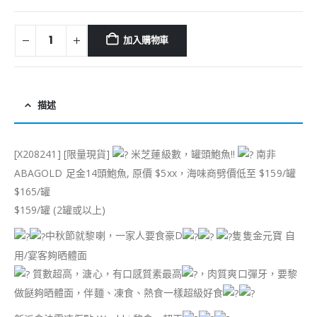
加入購物車
描述
[X208241] [限量現貨]
米芝蓮級數，罐頭鮑魚!!
南非
ABAGOLD 足金14頭鮑魚, 原價 $5xx，海味商劈價低至 $159/罐
$165/罐
$159/罐 (2罐或以上)
中秋節就黎喇，一家人要食豪D
隻隻金元寶 自
用/宴客夠晒體面
質數超高，溏心，有口感質素最高
，肉質爽口彈牙，要黎
做餸夠晒體面，伴麵、凍食、熱食一樣超級好食