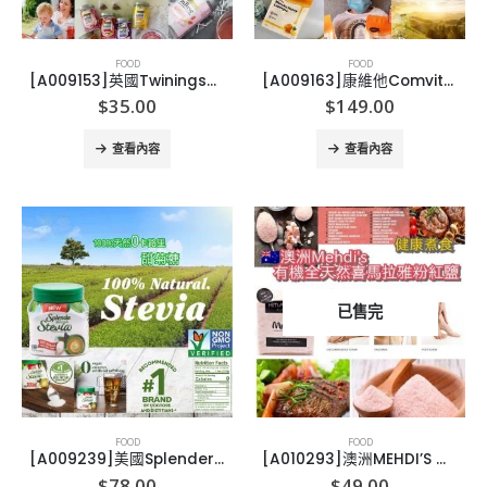
FOOD
FOOD
[A009153]英國Twinings天然冷泡水果茶
[A009163]康維他Comvita 蜂膠麥蘆卡蜂蜜潤喉糖
$
35.00
$
149.00
查看內容
查看內容
已售完
FOOD
FOOD
[A009239]美國Splender 甜菊糖 280g
[A010293]澳洲MEHDI’S 有機喜馬拉雅山粉紅鹽
$
78.00
$
49.00