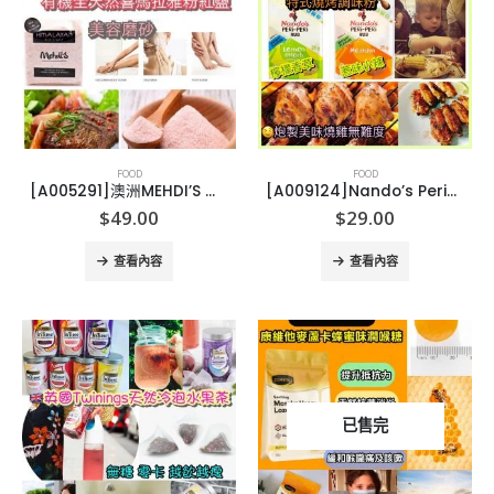
FOOD
FOOD
[A005291]澳洲MEHDI’S 有機喜馬拉雅山粉紅鹽
[A009124]Nando’s Peri-Peri 醃肉粉/調味粉25g
$
49.00
$
29.00
查看內容
查看內容
已售完