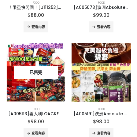
FOOD
FOOD
！限量快閃團！[U111253]GODIVA MASTERPIECE 袋裝朱古力
[A005073]澳洲Absolute Organic 有機奇亞籽1.5KG
$
88.00
$
99.00
查看內容
查看內容
已售完
FOOD
FOOD
[A005113]義大利LOACKER 迷你雜錦威化-800G
[A005191]澳洲Absolute Organic有機天然三色藜麥 (1.5kg)
$
98.00
$
98.00
查看內容
查看內容