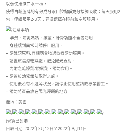
以像使用漱口水一樣，
使得白藜蘆醇的有效成分跟口腔黏膜充分接觸吸收；每天服用2
包，連續服用2-3天；建議選擇在睡前和空腹服用。
注意事項
－孕婦、哺乳媽媽、孩童、肝腎功能不全者勿用
– 身體感到異常時請停止服用。
– 請確認原料,有相應食物過敏者請勿服用。
– 請置於陰涼乾燥處，避免陽光直射。
– 內附之乾燥劑/脫氧劑，請勿食用。
– 請置於幼兒無法取得之處。
– 使用後若有不適等狀況，請停止使用並請教專業醫生。
– 請勿將產品放在陽光曝曬的地方。
產地：美國
(現貨巳到港:
自取日期: 2022年8月12日至2022年9月11日