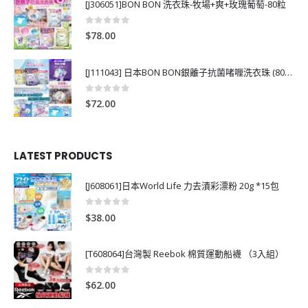
[J306051]BON BON 洗衣珠-牧場+爽+玫瑰葡萄-80粒
0
out of 5
$
78.00
[J111043] 日本BON BON銀離子抗菌啫喱洗衣珠 (80粒)
0
out of 5
$
72.00
LATEST PRODUCTS
[J608061]日本World Life 力去漬彩漂粉 20g *15包
0
out of 5
$
38.00
[T608064]台灣製 Reebok 棉質運動船襪 （3入組）
0
out of 5
$
62.00