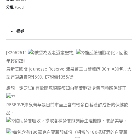
分類:
Food
描述
[X206261]
被譽為返老還童聖物,
能延緩細胞老化，回復
年輕奇蹟!!
最新美國版 Jeunesse Reserve 沛泉菁華白藜蘆醇 30ml×30包 , 大
型連鎖店賣緊$699, E7靚價$355/盒
想靚一定要試!! 有飲開嘅靚靚都知白藜蘆醇對身體同養顏係好正
RESERVE沛泉菁華是目前市面上含有較多白藜蘆醇成份的保健飲
品。
協助營養吸收，攝取各種營養能調節生理機能、養顏美容。
每包含有186毫克白藜蘆醇成份（相當於186瓶紅酒的白藜蘆