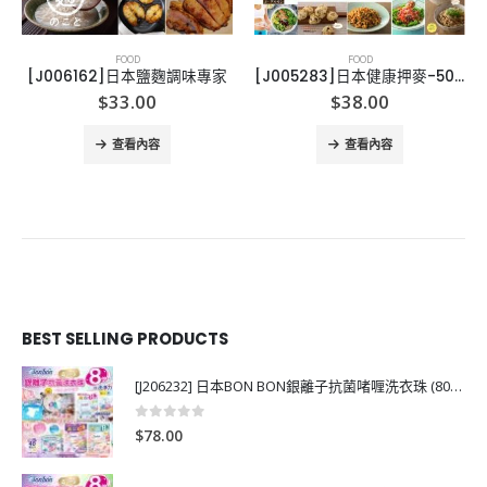
FOOD
FOOD
[J006162]日本鹽麴調味專家
[J005283]日本健康押麥-500G
$
33.00
$
38.00
查看內容
查看內容
BEST SELLING PRODUCTS
[J206232] 日本BON BON銀離子抗菌啫喱洗衣珠 (80粒)
0
out of 5
$
78.00