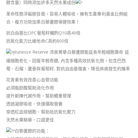
醇含量）同時添加許多天然水果成份
革命性懸浮礙膠技衛，容易人體吸收，擁有生產專利黃金比例組
合，複方功效加乘白藜蘆醇保健效果！
抗白由基比OPC葡萄籽輔酌Q10高40倍
抗氧化能力比維他命C高約800倍
Jeunesse Reserve 沛泉菁華白藜蘆醇能延長年輕細胞壽命 延
緩細胞老化，回復年輕奇蹟, 內含多種高效抗氧化劑，包含巴西
莓、石榴、蘆薈與葡萄籽, 對抗自由基傷害，降低疾病發生的機率
花青素有效改善心血管功能
必須脂肪酸幫助消化作用
提升新陳代謝作用，幫助體重管理
透過凝膠吸收，快速攝取營養
穿透紅血球細胞，幫助抵抗氧化壓力
天然水果精華，口感更佳
白黎蘆醇的功能：