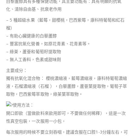
白黎蘆醇具有多種保健功能，其主要功能有：具有明顯的抗氧
化、清除自由基、抗衰老作用
– 5 種超級水果（藍莓，甜櫻桃，巴西紫莓，康科特葡萄和紅石
榴）
– 有助心臟健康的白藜蘆醇
– 豐富抗氧化營養，如原花青素、花青素等。
– 綠茶，蘆薈和葡萄籽提取物
– 無人工香料，色素或甜味劑
主要成分：
獨有抗氧化混合物： 櫻桃濃縮液，藍莓濃縮液，康科特葡萄濃縮
液，石榴濃縮液（石榴 ），白藜蘆醇，蘆薈葉提取物，葡萄子萃
取物，巴西紫莓萃取物，綠茶葉萃取物。
使用方法：
開口即飲（當做飲料來飲用即可，不要做任何稀釋），這是一次
性真空包裝，一次服用一小包，
每次服用的時候不要立刻吞咽，建議含服在口腔1-3分鐘左右，可