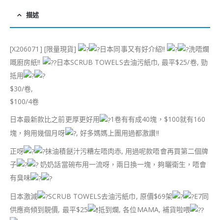
描述
[X206071] [限量現貨]
日本同事又有好介紹!!
洗唔爛
嘅廚房紙!!
日本SCRUB TOWELS去油污紙巾, 最平$25/卷, 勁
抵用
$30/卷,
$100/4卷
日本最新款比之前更厚更好用
1卷有有成40塊，$100就有160
塊，夠用幾個月呀
, 好多媽媽上團用過都激讚!!
正呀
抺油積餸汁污糟左唔肉赤, 用過呢款唔會再買第二個牌
子
奶奶話當碗布用一流呀，兩日換一塊，夠曬衛生，唔會
有臭味
日本激減
SCRUB TOWELS去油污紙巾, 原價$69架
E7同
供應商傾到靚價, 最平$25
抵到爛, 各位MAMA, 補貨啦喂