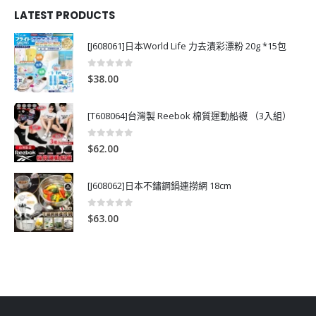
LATEST PRODUCTS
[J608061]日本World Life 力去漬彩漂粉 20g *15包
0
out of 5
$
38.00
[T608064]台灣製 Reebok 棉質運動船襪 （3入組）
0
out of 5
$
62.00
[J608062]日本不鏽鋼鍋連撈網 18cm
0
out of 5
$
63.00