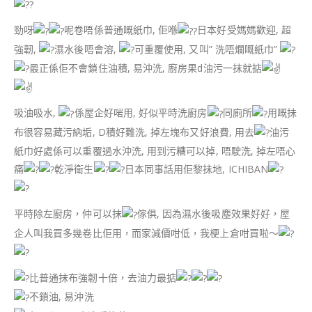
勁呀
呢卷唔係普通嘅紙巾, 佢喺
日本好受媽媽歡迎, 超
強韌,
濕水後唔會溶,
可重覆使用, 又叫” 洗唔爛嘅紙巾”
最正係佢不會鎖住油積, 易沖洗, 廚房果d油污一抹就掂
吸油吸水,
係屋企好啱用, 好似平時洗廚房
同廁所
用嘅抺
布很容易藏污納垢, D積好難洗, 掉左塊布又好浪費, 用去
油污
紙巾好處係可以重覆過水沖洗, 用到污糟可以掉, 唔駛洗, 掉左唔心
痛
乾淨衛生
日本同事話用佢黎抺地, ICHIBAN
平時除左廚房，仲可以抹
傢俱, 因為濕水後吸塵效果好好，屋
企人叫我買多幾卷比佢用，而家減價咁低，我梗上倉咁買啦～
比普通抹布強韌十倍，去油力最掂
不鎖油, 易沖洗