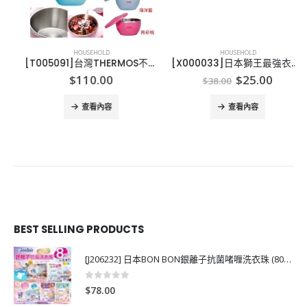
HOUSEHOLD
HOUSEHOLD
[T005091]台灣THERMOS不繡鋼 保溫碗 100OML
[X000033]日本獅王最強衣類用漂白剤 本体 510ml
Original
Current
$
110.00
$
25.00
$
38.00
price
price
was:
is:
查看內容
查看內容
$38.00.
$25.00.
BEST SELLING PRODUCTS
[J206232] 日本BON BON銀離子抗菌啫喱洗衣珠 (80粒)
0
out of 5
$
78.00