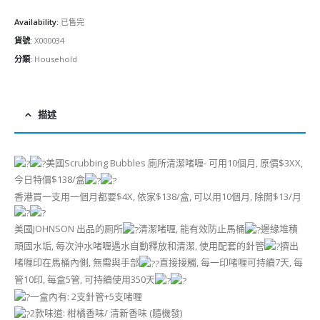
$138.00.
$110.00.
Availability:
已售完
貨號:
X000034
分類:
Household
描述
美國Scrubbing Bubbles 廁所清潔啫喱- 可用10個月, 原價$3XX,
今日特價$138/盒
香港買一支用一個月都要$4X, 依家$138/盒, 可以用10個月, 除開$13/月
美國JOHNSON 出品的厠所
清潔啫喱, 能有效防止馬桶
邊緣堆積
頑固水垢, 每次沖水啫喱遇水自動釋放和清潔, 使用配套的針管
擠出
啫喱印在馬桶內側, 無需與手部
直接接觸, 每一印啫喱可持續7天, 每
管10印, 每盒5管, 可持續使用350天
一盒內有: 2支針管+5支啫喱
2款味道: 柑橘香味/ 清新香味 (隨機發)