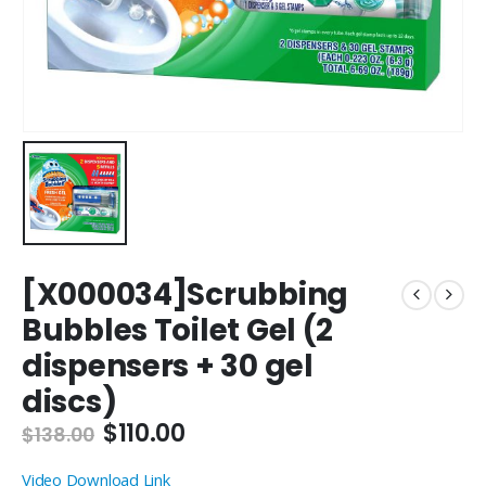
[X000034]Scrubbing
Bubbles Toilet Gel (2
dispensers + 30 gel
discs)
Original
Current
$
110.00
$
138.00
price
price
was:
is:
Video Download Link