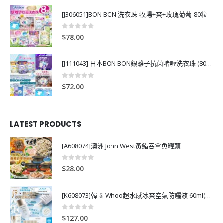
[J306051]BON BON 洗衣珠-牧場+爽+玫瑰葡萄-80粒
0
out of 5
$
78.00
[J111043] 日本BON BON銀離子抗菌啫喱洗衣珠 (80粒)
0
out of 5
$
72.00
LATEST PRODUCTS
[A608074]澳洲 John West黃鮨吞拿魚罐頭
0
out of 5
$
28.00
[K608073]韓國 Whoo超水感冰爽空氣防曬液 60ml(送13ml*4支)
0
out of 5
$
127.00