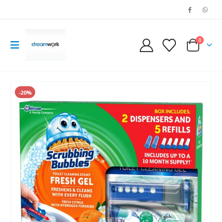
0
-20%