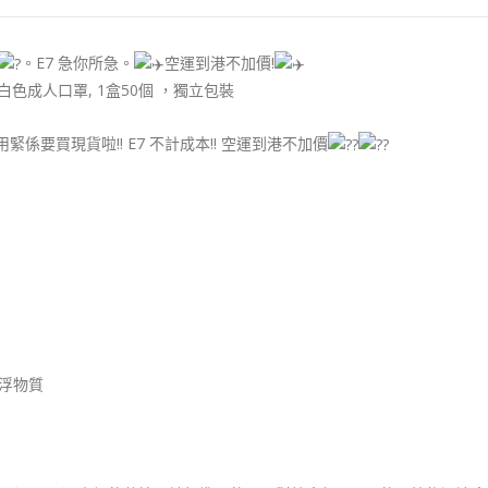
。E7 急你所急。
空運到港不加價!
體白色成人口罩, 1盒50個 ，獨立包裝
用緊係要買現貨啦!! E7 不計成本!! 空運到港不加價
浮物質