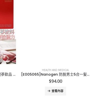
HEALTH AND MEDICAL
[U011193]韓國正官莊六年根高麗蔘飲品 (30包裝)
[E005065]Nanogen 防脫男士5合一髪洗頭水
$
94.00
查看內容