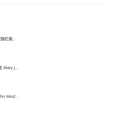
[H608083]安興 6 頭紅燒鮑魚
[J608082]網面厚底 Mary June運動涼鞋
[A608074]澳洲 John West黃鮨吞拿魚罐頭