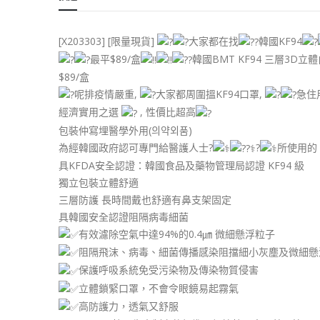
[X203303] [限量現貨]
大家都在找
韓國KF94
最平$89/盒
韓國BMT KF94 三層3D立
$89/盒
呢排疫情嚴重,
大家都周圍搵KF94口罩,
急住
經濟實用之選
, 性價比超高
包裝仲寫埋醫學外用(의약외품)
為經韓國政府認可專門給醫護人士?
?
所使用的
具KFDA安全認證：韓國食品及藥物管理局認證 KF94 級
獨立包裝立體舒適
三層防護 長時間戴也舒適有鼻支架固定
具韓國安全認證阻隔病毒細菌
有效濾除空氣中達94%的0.4㎛ 微細懸浮粒子
阻隔飛沫、病毒、細菌傳播感染阻擋細小灰塵及微細懸
保護呼吸系統免受污染物及傳染物質侵害
立體鎖緊口罩，不會令眼鏡易起霧氣
高防護力，透氣又舒服