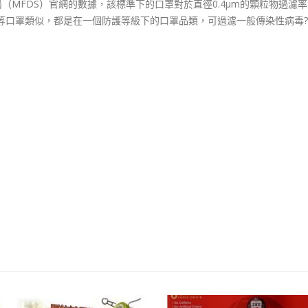
（MFDS）官網的數據，該標準下的口罩對於直徑0.4μm的顆粒物過濾率大
N95等口罩類似，都是在一個防護等級下的口罩品類，可過濾一般傳染性病毒?