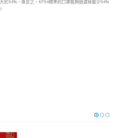
於94%，換言之，KF94標準的口罩能夠過濾掉最少94%
?