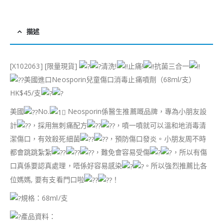
描述
[X102063] [限量現貨]
清洗!
止痛!
抗菌三合一
美國進口Neosporin兒童傷口消毒止痛噴劑（68ml/支）
HK$45/支
美國
No.
Neosporin係醫生推薦嘅品牌，專為小朋友設
計
，採用無刺痛配方
，噴一噴就可以溫和地消毒清
潔傷口，有效殺死細菌
，預防傷口發炎。小朋友周不時
都會跳跳紮紮
，難免會容易受傷
，所以有傷
口真係要認真處理，唔係好容易感染
。所以強烈推薦比各
位媽媽, 要有支看門口啦
！
規格：68ml/支
產品資料：