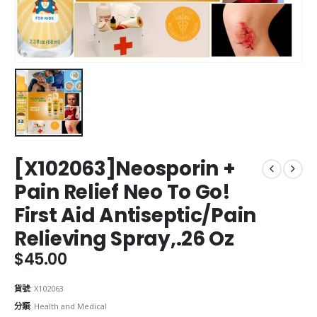
[X102063]Neosporin +
Pain Relief Neo To Go!
First Aid Antiseptic/Pain
Relieving Spray,.26 Oz
$
45.00
貨號:
X102063
分類:
Health and Medical