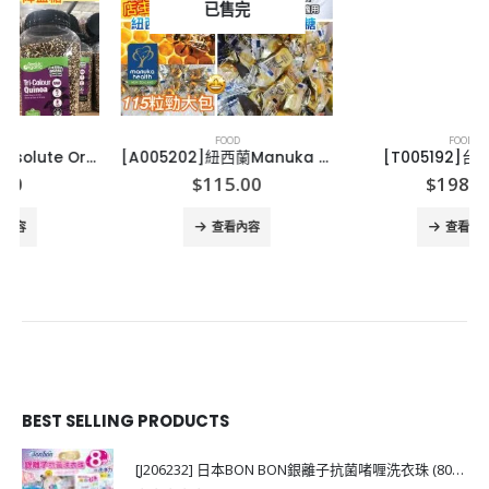
已售完
FOOD
FOOD
[A005202]紐西蘭Manuka Health MGO400+ 麥盧卡蜂蜜潤喉糖500g
[T005192]台灣愛文芒
$
115.00
$
198.00
查看內容
查看內容
BEST SELLING PRODUCTS
[J206232] 日本BON BON銀離子抗菌啫喱洗衣珠 (80粒)