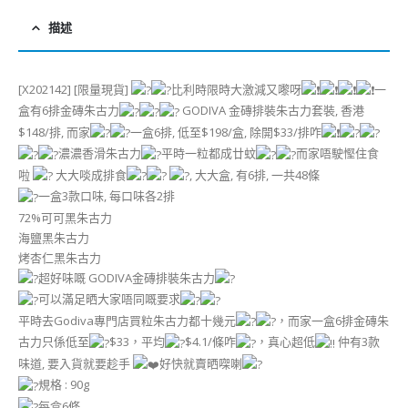
描述
[X202142] [限量現貨]
比利時限時大激減又嚟呀
一
盒有6排金磚朱古力
GODIVA 金磚排裝朱古力套裝, 香港
$148/排, 而家
一盒6排, 低至$198/盒, 除開$33/排咋
濃濃香滑朱古力
平時一粒都成廿蚊
而家唔駛慳住食
啦
大大啖成排食
, 大大盒, 有6排, 一共48條
一盒3款口味, 每口味各2排
72%可可黑朱古力
海鹽黑朱古力
烤杏仁黑朱古力
超好味嘅 GODIVA金磚排裝朱古力
可以滿足晒大家唔同嘅要求
平時去Godiva專門店買粒朱古力都十幾元
，而家一盒6排金磚朱
古力只係低至
$33，平均
$4.1/條咋
，真心超低
仲有3款
味道, 要入貨就要趁手
好快就賣晒㗎喇
規格 : 90g
每盒6條