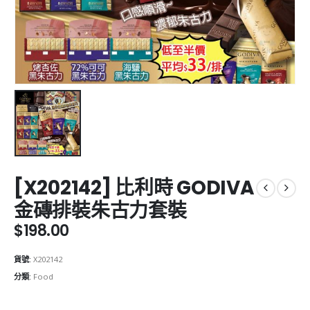
[X202142] 比利時 GODIVA
金磚排裝朱古力套裝
$
198.00
貨號:
X202142
分類:
Food