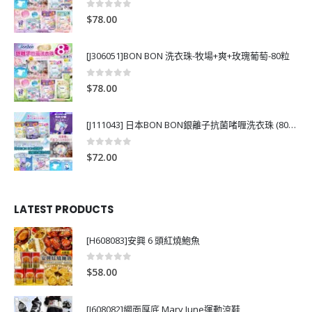
0
out of 5
$
78.00
[J306051]BON BON 洗衣珠-牧場+爽+玫瑰葡萄-80粒
0
out of 5
$
78.00
[J111043] 日本BON BON銀離子抗菌啫喱洗衣珠 (80粒)
0
out of 5
$
72.00
LATEST PRODUCTS
[H608083]安興 6 頭紅燒鮑魚
0
out of 5
$
58.00
[J608082]網面厚底 Mary June運動涼鞋