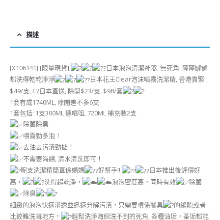
描述
[X106141] [限量現貨]
日本泡泡清潔神器, 無死角, 窿窿罅罅
都洗得乾乾淨淨
日本花王Clear泡沫噴霧洗潔精, 香港賣緊
$49/支, E7日本直送, 除開$23/支, $98/套
1套有成1740ML, 除開差不多6支
1套包括: 1支300ML 連噴咀, 720ML 補充裝2支
除菌除臭
噴霧勁多泡！
去油去污漬勁掂！
不需要海綿, 清水清洗即可！
呢支洗潔精簡直係媽媽
好幫手!!
日本推出後評價好
高，
洗得超乾淨，
泡泡密度高，同時有效
除菌
除臭
細緻的泡泡快速滲透並迅速分解污漬，只需要噴係餐具
的縫隙或者
比較難洗嘅地方，
輕鬆洗淨海綿洗不到的死角, 各種油垢，茶垢都能