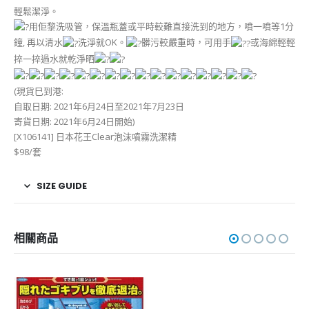
輕鬆潔淨。
用佢黎洗吸管，保溫瓶蓋或平時較難直接洗到的地方，噴一噴等1分
鐘, 再以清水
洗淨就OK。
髒污較嚴重時，可用手
或海綿輕輕
捽一捽過水就乾淨晒
(現貨巳到港:
自取日期: 2021年6月24日至2021年7月23日
寄貨日期: 2021年6月24日開始)
[X106141] 日本花王Clear泡沫噴霧洗潔精
$98/套
SIZE GUIDE
相關商品