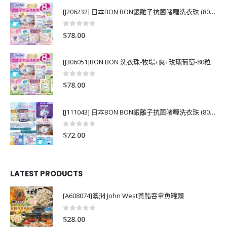
[J206232] 日本BON BON銀離子抗菌啫喱洗衣珠 (80粒)
0
out of 5
$
78.00
[J306051]BON BON 洗衣珠-牧場+爽+玫瑰葡萄-80粒
0
out of 5
$
78.00
[J111043] 日本BON BON銀離子抗菌啫喱洗衣珠 (80粒)
0
out of 5
$
72.00
LATEST PRODUCTS
[A608074]澳洲 John West黃鮨吞拿魚罐頭
0
out of 5
$
28.00