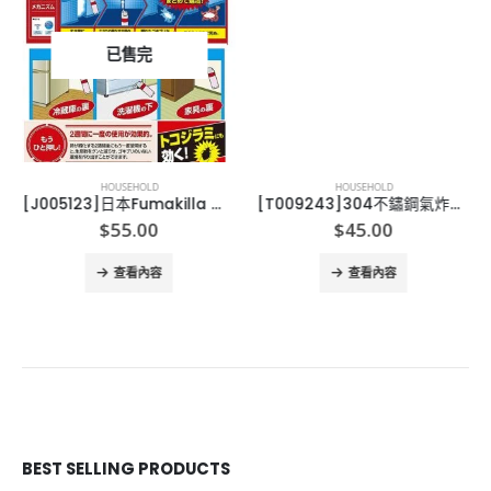
已售完
HOUSEHOLD
HOUSEHOLD
[J005123]日本Fumakilla 蟑螂退治除曱甴噴霧
[T009243]304不鏽鋼氣炸鍋專用防噴油網-19/21/23/25
nt
$
55.00
$
45.00
查看內容
查看內容
0.
BEST SELLING PRODUCTS