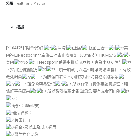
分類:
Health and Medical
描述
[X104175] [限量現貨]
清洗!
止痛!
抗菌三合一
美
國進口Neosporin兒童傷口消毒止痛噴劑（68ml/支）HK$45/支
美國
No.
Neosporin係醫生推薦嘅品牌，專為小朋友設計
，採用無刺痛配方
，噴一噴就可以溫和地消毒清潔傷口，有效
殺死細菌
，預防傷口發炎。小朋友周不時都會跳跳紮紮
，難免會容易受傷
，所以有傷口真係要認真處理，唔
係好容易感染
。所以強烈推薦比各位媽媽, 要有支看門口啦
！
規格：68ml/支
產品資料：
美國進口
適合2歲以上及成人適用
醫生推介品牌