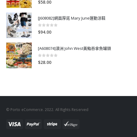
$
58.00
[J608082]網面厚底 Mary June運動涼鞋
0
out of 5
$
94.00
[A608074]澳洲 John West黃鮨吞拿魚罐頭
0
out of 5
$
28.00
© Porto eCommerce. 2022. All Rights Reserved