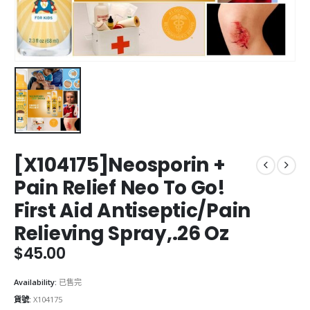
[X104175]Neosporin +
Pain Relief Neo To Go!
First Aid Antiseptic/Pain
Relieving Spray,.26 Oz
$
45.00
Availability:
已售完
貨號:
X104175