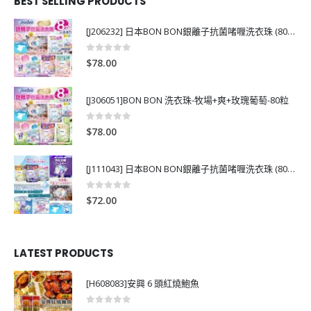
BEST SELLING PRODUCTS
[J206232] 日本BON BON銀離子抗菌啫喱洗衣珠 (80粒)
0
out of 5
$
78.00
[J306051]BON BON 洗衣珠-牧場+爽+玫瑰葡萄-80粒
0
out of 5
$
78.00
[J111043] 日本BON BON銀離子抗菌啫喱洗衣珠 (80粒)
0
out of 5
$
72.00
LATEST PRODUCTS
[H608083]安興 6 頭紅燒鮑魚
0
out of 5