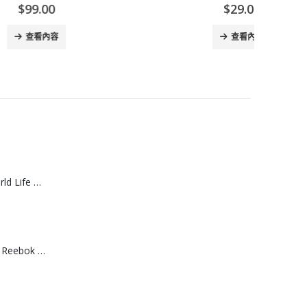
$
29.00
查看內容
[J608061]日本World Life 力去漬彩漂粉 20g *15包
[T608064]台灣製 Reebok 棉質運動船襪 （3入組）