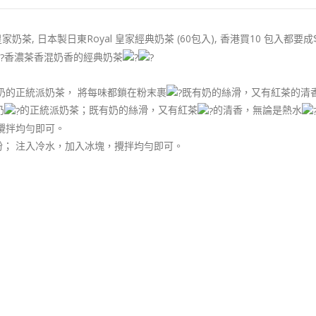
茶, 日本製日東Royal 皇家經典奶茶 (60包入), 香港買10 包入都要成$58
香濃茶香混奶香的經典奶茶
奶的正統派奶茶， 將每味都鎖在粉末裹
既有奶的絲滑，又有紅茶的清
奶
的正統派奶茶；既有奶的絲滑，又有紅茶
的清香，無論是熱水
分攪拌均勻即可。
粉； 注入冷水，加入冰塊，攪拌均勻即可。