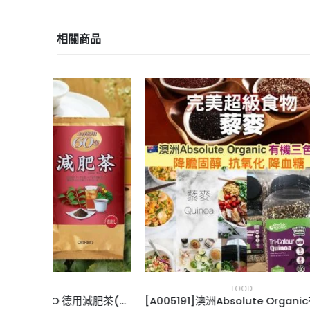
相關商品
FOOD
[J005112]日本製ORIHIRO 德用減肥茶(60包/袋)
[A005191]澳洲Absolute Organic有機天然三色藜麥 (1.5kg)