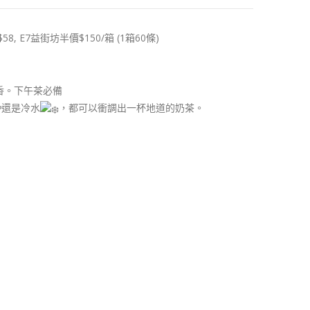
, E7益街坊半價$150/箱 (1箱60條)
香。下午茶必備
還是冷水
，都可以衝調出一杯地道的奶茶。