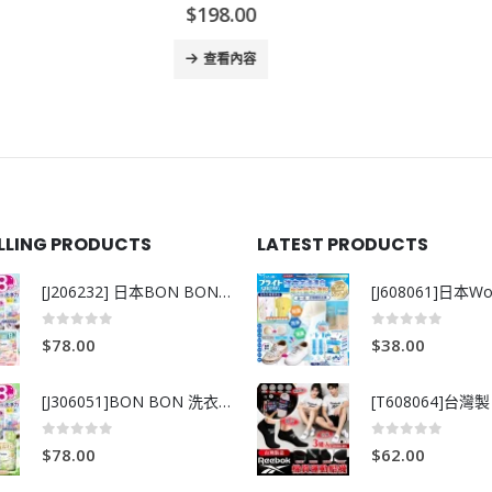
$
198.00
$
99.00
查看內容
查看內容
ELLING PRODUCTS
LATEST PRODUCTS
[J206232] 日本BON BON銀離子抗菌啫喱洗衣珠 (80粒)
0
out of 5
0
out of 5
$
78.00
$
38.00
[J306051]BON BON 洗衣珠-牧場+爽+玫瑰葡萄-80粒
0
out of 5
0
out of 5
$
78.00
$
62.00