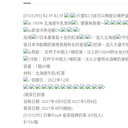
[X103295] $2.5!! $2.5!!
只要$2,5就可以喺屋企嘆杯皇家奶
100% 北海道牛乳使用
, 健康無負擔～
即溶冷熱泡都OK
採用
日本產香氣十足的紅茶
，加入北海道
牛
係日本沖飲類奶茶榜長期有名的皇家
奶茶，加入大量牛
熱飲： 在杯子中倒入1條奶茶，注入約120ml熱水充
冷飲： 在杯子中倒入1條奶茶，注入少量熱水溶解奶茶
容量：1箱60條
材料：北海道牛奶/紅葉
到期日：2022年12月
(現貨巳到港:
自取日期: 2021年4月9日至2021年5月8日
寄貨日期: 2021年4月9開始)
[X103295] 日東Royal 皇家經典奶茶 (60包入)
$150/箱