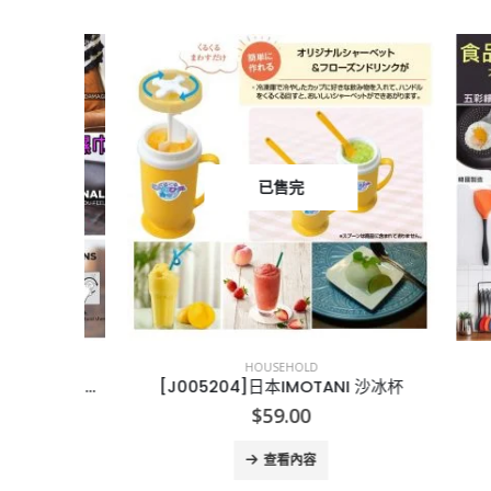
已售完
HOUSEHOLD
[X000032]Weiman Leather Wipes Weiman 皮革清潔專用濕巾 (1樽30片)
[J005204]日本IMOTANI 沙冰杯
[K
rrent
$
59.00
ce
查看內容
.00.