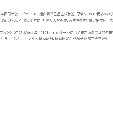
美國最新款Perfect210T 迷你紫紅色星空縮骨遮, 原價$198 E7街坊$69/
一部電話咁大, 帶出街勁方便, 打開特大傘遮位, 雨季快黎啦, 買定把放係手
成$29X，美國版210T 跣水物料遮「210T」尼龍係一種使用了非常密織
力強，今次仲用左大型風機模仿8號風球吹足左成20分鐘都完全無變型！