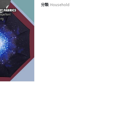
分類:
Household