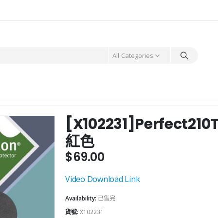
All Categories
[X102231]Perfect2
紅色
$
69.00
Video Download Link
Availability:
已售完
貨號:
X102231