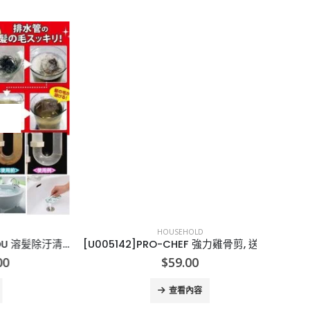
HOUSEHOLD
[X000038]日本BENLY YOU 溶髪除汙清渠劑
[U005142]PRO-CHEF 強力雞骨剪, 送萬用廚房剪
rrent
$
59.00
ice
查看內容
2.00.