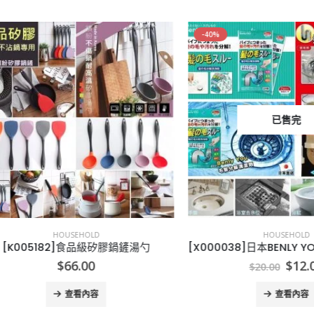
-40%
已售完
HOUSEHOLD
HOUSEHOLD
005182]食品級矽膠鍋鏟湯勺
Original
Cu
$
66.00
$
12.00
$
20.00
price
pr
was:
is:
查看內容
查看內容
$20.00.
$1