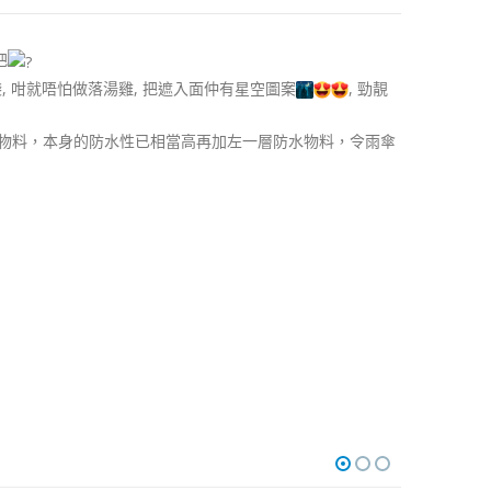
把
袋, 咁就唔怕做落湯雞, 把遮入面仲有星空圖案
, 勁靚
設計的遮布物料，本身的防水性已相當高再加左一層防水物料，令雨傘