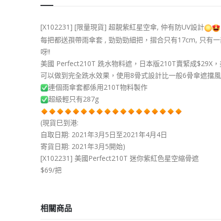
[X102231] [限量現貨] 超靚紫紅星空傘, 仲有防UV設計
每把都送孭帶雨傘套 , 勁勁勁細把️，摺合只有17cm, 只有
呀!!
美國 Perfect210T 跣水物料遮，日本版210T賣緊
可以做到完全跣水效果，使用8骨式設計比一般6骨傘遮擋風
連個雨傘套都係用210T物料製作
超級輕只有287g
(現貨巳到港:
自取日期: 2021年3月5日至2021年4月4日
寄貨日期: 2021年3月5開始)
[X102231] 美國Perfect210T 迷你紫紅色星空縮骨遮
$69/把
相關商品