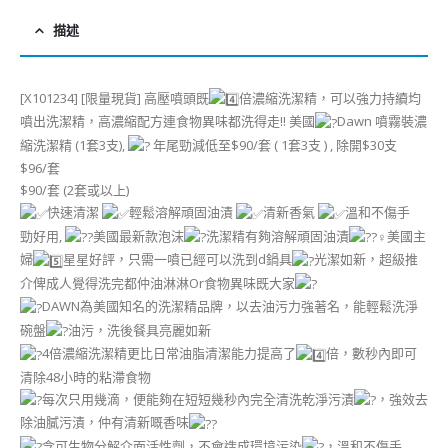
描述
[X101234] [限量現貨] 高壓噴頭既
倍濃縮洗潔精，可以強力持續均
噴出洗潔精，高濃縮配方連食物異味都洗得走!! 美國
Dawn 噴霧裝濃
縮洗潔精 (1套3支),
年尾勁減低至$90/套 ( 1套3支 ) , 除開$30支
$96/套
$90/套 (2套或以上)
快速清潔
輕鬆溶解頑固油漬
清新香氣
溫和不傷手
勁好用,
美國最新款泡沫
洗潔精有夠溶解頑固油漬
美國主
婦
星星好評，只需一噴已經可以洗到d鍋具
光潔如新，超級推
介俾成人覺得洗完都仲油淋淋Or食物異味既大家
DAWN為美國知名的洗潔精品牌，以去油污力強著名，能輕鬆洗淨
碗盤
油污，洗後餐具亮麗如新
4倍濃縮洗潔精更比日常油脂清潔能力提高了
倍，數秒內即可
清除48小時的粘滯食物
每次只用幾滴，便能夠在短短幾秒內完全清洗乾淨污漬
，強效去
除油膩污漬，仲有清新嘅香味
含可生物分解介面活性劑，不會造成環境污染
，溫和不傷手