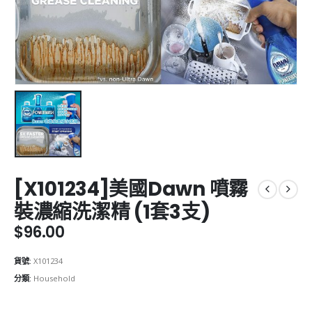
[X101234]美國Dawn 噴霧
裝濃縮洗潔精 (1套3支)
$
96.00
貨號:
X101234
分類:
Household