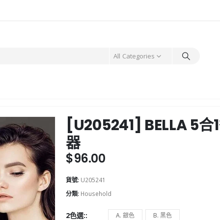
All Categories
[U205241] BELL
器
$
96.00
貨號:
U205241
分類:
Household
2色選:
A. 銀色
B. 黑色