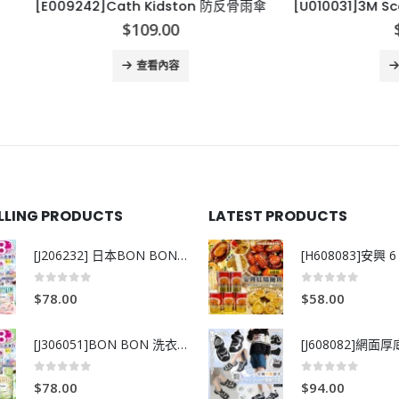
242]Cath Kidston 防反骨雨傘
$
109.00
$
89.00
查看內容
查看內容
ELLING PRODUCTS
LATEST PRODUCTS
[J206232] 日本BON BON銀離子抗菌啫喱洗衣珠 (80粒)
0
out of 5
0
out of 5
$
78.00
$
58.00
[J306051]BON BON 洗衣珠-牧場+爽+玫瑰葡萄-80粒
0
out of 5
0
out of 5
$
78.00
$
94.00