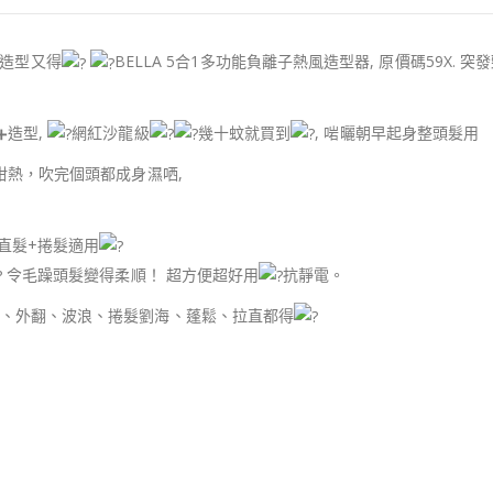
髮造型又得
BELLA 5合1多功能負離子熱風造型器, 原價碼59X. 突發
造型,
網紅沙龍級
幾十蚊就買到
, 啱曬朝早起身整頭髮用
咁熱，吹完個頭都成身濕哂,
直髮+捲髮適用
令毛躁頭髮變得柔順！ 超方便超好用
抗靜電。
、外翻、波浪、捲髮劉海、蓬鬆、拉直都得