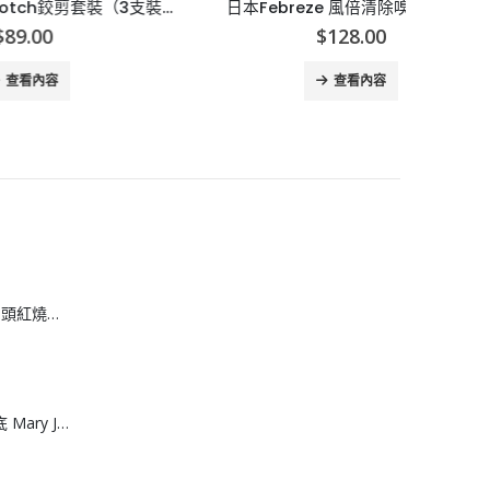
[U010031]3M Scotch鉸剪套裝（3支裝）
日本Febreze 風倍清除嗅除菌噴霧
$
128.00
查看內容
[H608083]安興 6 頭紅燒鮑魚
[J608082]網面厚底 Mary June運動涼鞋