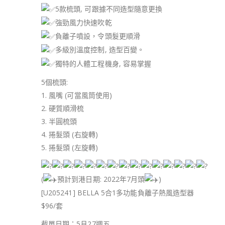
5款梳頭, 可跟據不同造型隨意更換
強勁風力快速吹乾
負離子噴設，令頭髮更順滑
多級別溫度控制, 造型百變。
獨特的人體工程機身, 容易掌握
5個梳頭:
1. 風嘴 (可當風筒使用)
2. 硬質順滑梳
3. 半圓梳頭
4. 捲髮頭 (右旋轉)
5. 捲髮頭 (左旋轉)
(
預計到港日期: 2022年7月頭
)
[U205241] BELLA 5合1多功能負離子熱風造型器
$96/套
截單日期：5月27週五