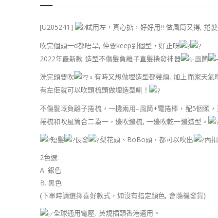
[U205241]
試用左，真心掂，好好用!! 做風筒又得, 捲
吹完個頭一d都唔旱, 仲要keep到個型，好正呀
2022年最新款 造型不傷髮負離子直髮捲發神器
風筒
洗完頭要吹
有時又想做埋造型都幾煩, 加上而家天氣
有左佢就可以吹頭梳頭做埋造型喇！
不傷髮嘅負離子捲梳，一機兩用–風筒+電捲棒，配5個頭，
捲梳和吹風筒合二為一，邊吹邊梳, 一邊吹乾一邊造型。
短髮
長發
梨花頭、BoBo頭，都可以吹出
內扣
2色選:
A. 銀色
B. 黑色
(下單時請選擇喜好款式，如沒有指定顏色, 會隨機發貨)
全球通用電壓, 英規插頭香港適用。