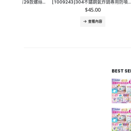
[H009223]Hiraki Es-29 備有29款螺絲批嘴
[T009243]304不鏽鋼氣炸鍋專用防噴油網-19/21/23/25
[E009
$
45.00
查看內容
BEST S