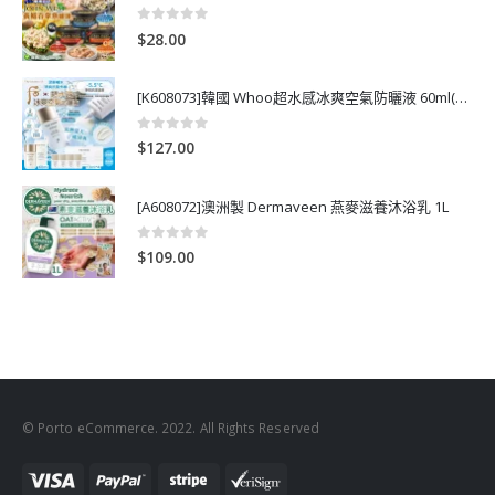
0
out of 5
$
28.00
[K608073]韓國 Whoo超水感冰爽空氣防曬液 60ml(送13ml*4支)
0
out of 5
$
127.00
[A608072]澳洲製 Dermaveen 燕麥滋養沐浴乳 1L
0
out of 5
$
109.00
© Porto eCommerce. 2022. All Rights Reserved