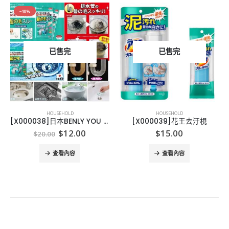
-40%
已售完
已售完
HOUSEHOLD
HOUSEHOLD
[X000038]日本BENLY YOU 溶髪除汙清渠劑
[X000039]花王去汙梘
Original
Current
$
12.00
$
15.00
$
20.00
price
price
was:
is:
查看內容
查看內容
$20.00.
$12.00.