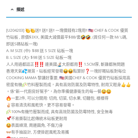
描述
[U204203]
送!! 送!! 送!! 一塊價錢有2塊用!!
CHEF & COOK 優質
竹砧板 , 原價$3XX, 美國大減價最平$88/套
, (買任何一款 M/ L碼,
即送S碼砧板一塊)
A. M SIZE (中)- $88 送 S SIZE 砧板一塊
B. L SIZE (大)- $98 送 S SIZE 砧板一塊
人人用過都話正
連美國
大廚都用
1.5CM厚, 斬雞都無問題
香港天氣
潮濕，砧板經常發霉
點算好
一塊好嘅砧板對每位
COOKING MAMA 黎講好重要,
美國CHEF & COOK 優質竹砧板採用高
密度有機
竹料壓製而成，具有高效防菌及防霉特性, 耐用又輕身
。係“新一代廚房好幫手”，為你準備健康衛生的每一餐
一套2件, 可以分開用: 切肉, 切菜, 切水果, 切麵包, 樣樣得
容易清洗和風乾快，更不容易發霉。
100%有機竹壓製而成, 具有高效防菌及防霉特性, 安全無毒
不易撕裂比起傳統木砧板更耐用
表面順滑, 周邊圓角, 不傷刀身
有手抽設計, 方便掛起風乾及易攜