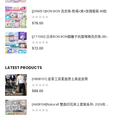
[J306051]BON BON 洗衣珠-牧場+爽+玫瑰葡萄-80粒
0
out of 5
$
78.00
[J111043] 日本BON BON銀離子抗菌啫喱洗衣珠 (80粒)
0
out of 5
$
72.00
LATEST PRODUCTS
[H808101] 皮革工房素面男士真皮皮帶
0
out of 5
$
88.00
[A608104]Naturall 雙面印花床上套裝系列- 2026年秋季新款
0
out of 5