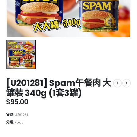
[U201281] Spam午餐肉 大
罐裝 340g (1套3罐)
$
95.00
貨號:
U201281
分類:
Food