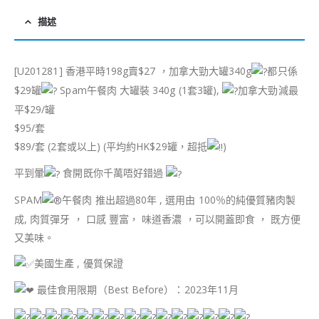
描述
[U201281] 香港平時198g賣$27 ，加拿大勁大罐340g
都只係
$29罐
Spam午餐肉 大罐裝 340g (1套3罐),
加拿大勁減最
平$29/罐
$95/套
$89/套 (2套或以上) (平均約HK$29罐，超抵
)
平到暈
食開既你千萬唔好錯過
SPAM
午餐肉 推出超過80年 , 選用由 100％的純優質豬肉製
成, 肉質彈牙 ， 口感 豐富， 味道香濃 ，可以開蓋即食 ， 既方便
又美味。
美國生產 , 優質保證
最佳食用限期（Best Before）：2023年11月