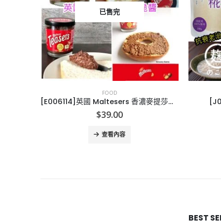
已售完
FOOD
[E006114]英國 Maltesers 香濃麥提莎朱古力脆醬 200g
[J006162]日本鹽麴調味專家
$
33.00
查看內容
BEST S