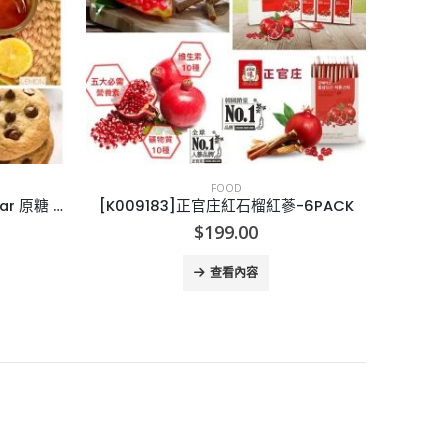
FOOD
6PACK
[I005224]曉陽巴生精裝肉骨茶
[
$
35.00
查看內容