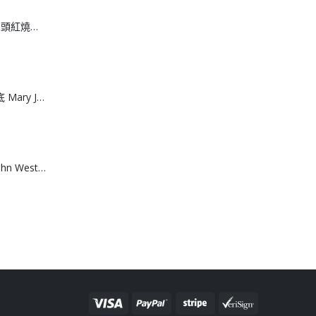
[H608083]安興 6 頭紅燒鮑魚
[J608082]網面厚底 Mary June運動涼鞋
[A608074]澳洲 John West黃鮨吞拿魚罐頭