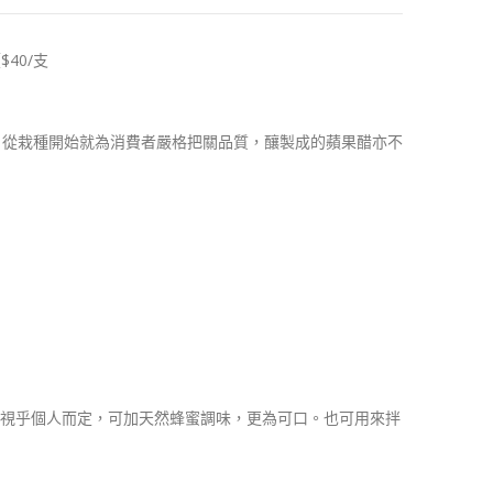
$40/支
，從栽種開始就為消費者嚴格把關品質，釀製成的蘋果醋亦不
濃淡視乎個人而定，可加天然蜂蜜調味，更為可口。也可用來拌