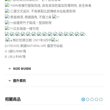
100%有機竹壓製而成, 具有高效防菌及防霉特性, 安全無毒
三層交叉設計, 不易撕裂比起傳統木砧板更耐用
表面順滑, 周邊圓角, 不傷刀身
由優質竹子製成，堅固耐用
正反兩面一樣可用
(
預計到港日期: 2021年6月中
)
[U105203] 美國NATURAL LIFE 優質竹砧板
A. (細S)-$88/塊
B. (大L)-$98/塊
SIZE GUIDE
額外資訊
相關商品