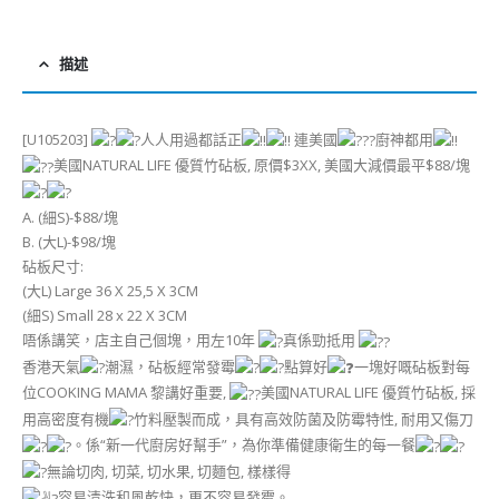
描述
[U105203]
人人用過都話正
連美國
廚神都用
美國NATURAL LIFE 優質竹砧板, 原價$3XX, 美國大減價最平$88/塊
A. (細S)-$88/塊
B. (大L)-$98/塊
砧板尺寸:
(大L) Large 36 X 25,5 X 3CM
(細S) Small 28 x 22 X 3CM
唔係講笑，店主自己個塊，用左10年
真係勁抵用
香港天氣
潮濕，砧板經常發霉
點算好
一塊好嘅砧板對每
位COOKING MAMA 黎講好重要,
美國NATURAL LIFE 優質竹砧板, 採
用高密度有機
竹料壓製而成，具有高效防菌及防霉特性, 耐用又傷刀
。係“新一代廚房好幫手”，為你準備健康衛生的每一餐
無論切肉, 切菜, 切水果, 切麵包, 樣樣得
容易清洗和風乾快，更不容易發霉。