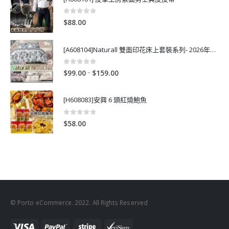
0
out of 5
$
88.00
[A608104]Naturall 雙面印花床上套裝系列- 2026年秋季新款
0
out of 5
P
–
$
99.00
$
159.00
r
i
[H608083]安興 6 頭紅燒鮑魚
c
e
0
out of 5
$
58.00
r
a
n
g
e
:
$
© Porto eCommerce. 2022. All Rights Reserved
9
9