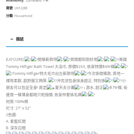
Availability:
允許無庫存下單
貨號:
U012283
分類:
Household
描述
[U012283]
間條新款呀
買開都知勁好用
美國
Tommy Hilfiger Bath Towel 大浴巾, 原價$2XX, 依家特價$69/條
Tommy Hilfiger特大毛巾出左新款呀
今次係間條款, 質地一
樣咁柔軟, 超舒服又夠厚,
沖完涼包身抺身超正, 特別係
小
朋友可以包足全身! 買定
夏天去沙灘
游水, 超正
$79/條, 街
邊買一條薄身都唔只呢個價, 依家仲要係名牌
材質:100%棉
尺寸: 27″ x 52″
2色選:
A. 紫藍紅間
B. 深灰白間