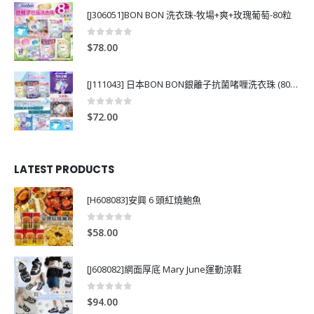
[J306051]BON BON 洗衣珠-牧場+爽+玫瑰葡萄-80粒
0
out of 5
$
78.00
[J111043] 日本BON BON銀離子抗菌啫喱洗衣珠 (80粒)
0
out of 5
$
72.00
LATEST PRODUCTS
[H608083]安興 6 頭紅燒鮑魚
0
out of 5
$
58.00
[J608082]網面厚底 Mary June運動涼鞋
0
out of 5
$
94.00