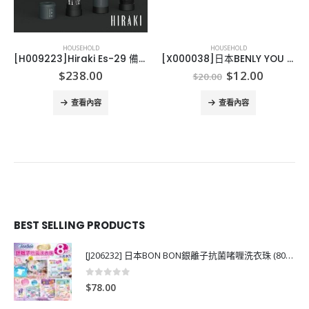
HOUSEHOLD
HOUSEHOLD
[H009223]Hiraki Es-29 備有29款螺絲批嘴
[X000038]日本BENLY YOU 溶髪除汙清渠劑
Original
Current
$
238.00
$
12.00
$
20.00
price
price
was:
is:
查看內容
查看內容
$20.00.
$12.00.
BEST SELLING PRODUCTS
[J206232] 日本BON BON銀離子抗菌啫喱洗衣珠 (80粒)
0
out of 5
$
78.00