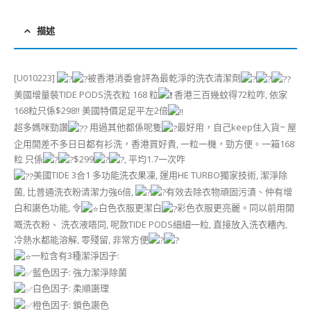
描述
[U010223]
被香港消委會評為最乾淨的洗衣清潔劑
美國增量裝TIDE PODS洗衣粒 168 粒
香港三百幾蚊得72粒咋, 依家
168粒只係$298!! 美國特價足足平左2倍
超多媽咪勁讚
用過其他都係呢隻
最好用，自己keep住入貨~ 屋
企用開差不多日日都有衫洗，香港買好貴, 一粒一機，勁方便。一箱168
粒 只係
$299
, 平均1.7一次咋
美國TIDE 3合1 多功能洗衣果凍, 運用HE TURBO獨家技術, 潔淨除
菌, 比普通洗衣粉清潔力強6倍,
有效去除衣物頑固污漬、仲有增
白和讛色功能, 令
白色衣服更潔白
彩色衣服更亮麗。同以前用開
嘅洗衣粉、 洗衣液唔同, 呢款TIDE PODS細細一粒, 直接放入洗衣糟內,
冷熱水都能溶解, 零殘留, 非常方便
一粒含有3種潔淨因子:
藍色因子: 強力潔淨除菌
白色因子: 柔順讛理
橙色因子: 鎖色讛色