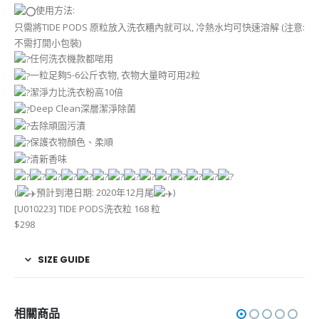
使用方法:
只需將TIDE PODS 原粒放入洗衣糟內就可以, 冷熱水均可快速溶解 (注意:
不需打開小包裝)
任何洗衣機款都啱用
一粒足夠5-6公斤衣物, 衣物大量時可用2粒
潔淨力比洗衣粉高10倍
Deep Clean深層潔淨除菌
去除頑固污漬
保護衣物顏色、柔順
清新香味
(
預計到港日期: 2020年12月尾
)
[U010223] TIDE PODS洗衣粒 168 粒
$298
SIZE GUIDE
相關商品