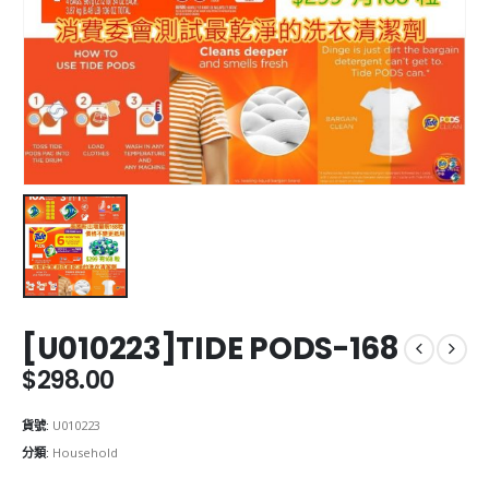
[U010223]TIDE PODS-168
$
298.00
貨號:
U010223
分類:
Household