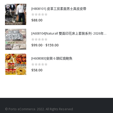
[H808101] 皮革工房素面男士真皮皮帶
0
out of 5
$
88.00
[A608104]Naturall 雙面印花床上套裝系列- 2026年秋季新款
0
out of 5
P
–
$
99.00
$
159.00
r
i
[H608083]安興 6 頭紅燒鮑魚
c
e
0
out of 5
$
58.00
r
a
n
g
e
:
$
© Porto eCommerce. 2022. All Rights Reserved
9