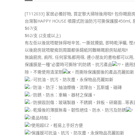
[T112033] 家居必備好物, 買定黎大掃除後用啦!! 包你嘅廚
台灣製HAPPY HOUSE 噴霧式防油防污可撕保護膜450ml, 原
$67/支
$62/支 (2支或以上)
有左佢以後就唔駛抺得咁辛苦, 一撕就攪掂, 即時乾淨曬, 慳水
以後廚房就唔駛痴到周圍都係鍚紙同難睇嘅廚房貼紙啦!!
無論廚房, 廁所, 任何家俬都用得, 連小朋友的書枱都可以用, 
保護膜是一種”必要時可撕除”的防銹、抗污產品
。適用
除，不需使用清潔劑
，而撕除保護膜後的產品亮麗如新
可抗油、抗污、防灰塵，永保物品亮麗如新
防油、防汙：抽油煙機、流理台、瓦斯爐、磁磚
防銹、防水：車輛、器材之保護。
防損毀刮傷：玻璃製器、不銹鋼、鋅板、研磨面…等表
乾燥後的薄膜無毒，韌性絕佳、防水、防污及防銹
產品特點：
使用超EZ，輕易上手好方便
保護膜可抗油、抗污、防灰塵，永保物品亮麗如新