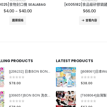
HOUSEHOLD
HOUSEHOLD
005182]食品級矽膠鍋鏟湯勺
[X000039]花王去汙
$
66.00
$
15.00
查看內容
查看內容
ELLING PRODUCTS
LATEST PRODUCTS
[J206232] 日本BON BON銀離子抗菌啫喱洗衣珠 (80粒)
0
out of 5
0
out of 5
$
78.00
$
38.00
[J306051]BON BON 洗衣珠-牧場+爽+玫瑰葡萄-80粒
0
out of 5
0
out of 5
$
78.00
$
62.00