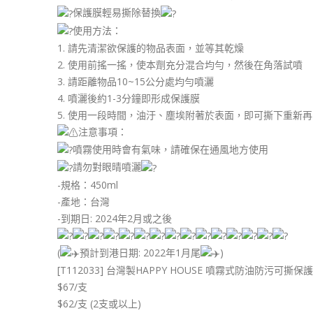
保護膜輕易撕除替換
使用方法：
1. 請先清潔欲保護的物品表面，並等其乾燥
2. 使用前搖一搖，使本劑充分混合均勻，然後在角落試噴
3. 請距離物品10~15公分處均勻噴灑
4. 噴灑後約1-3分鐘即形成保護膜
5. 使用一段時間，油汙、塵埃附著於表面，即可撕下重新再
注意事項：
噴霧使用時會有氣味，請確保在通風地方使用
請勿對眼晴噴灑
-規格：450ml
-產地：台灣
-到期日: 2024年2月或之後
(
預計到港日期: 2022年1月尾
)
[T112033] 台灣製HAPPY HOUSE 噴霧式防油防污可撕保護
$67/支
$62/支 (2支或以上)