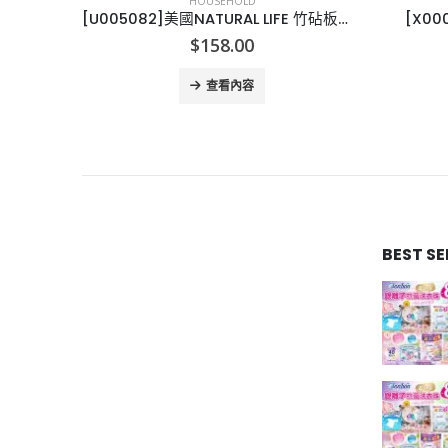
HOUSEHOLD
[U005082]美國NATURAL LIFE 竹砧板套裝-10PCS
[X000025]食物封口機 SEALABAG
[K
Price
$
4.00
–
$
40.00
range:
This product has multiple variants. The options may be chosen on the product page
$4.00
選擇規格
through
$40.00
BEST S