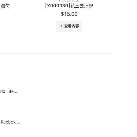
HOUSEHOLD
梘
[X000032]Weiman Leather Wipes Weiman 皮革清潔專用濕巾 (1樽30片)
[J0
Original
Current
$
32.00
$
48.00
price
price
was:
is:
查看內容
$48.00.
$32.00.
[J608061]日本World Life 力去漬彩漂粉 20g *15包
[T608064]台灣製 Reebok 棉質運動船襪 （3入組）