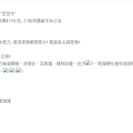
房”笠笠令”
價$158/支, E7街坊價最平$62/支
慳力, 連清潔劑都慳唔少!! 簡直係主婦恩物!!
正呀!!
於抽油煙機、流理台、瓦斯爐、器材防塵、防汙
。乾燥硬化後形成透
。
面保護