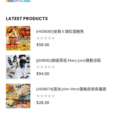
LATEST PRODUCTS
[H608083]安興 6 頭紅燒鮑魚
0
out of 5
$
58.00
[J608082]網面厚底 Mary June運動涼鞋
0
out of 5
$
94.00
[A608074]澳洲 John West黃鮨吞拿魚罐頭
0
out of 5
$
28.00