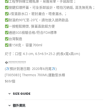
工程學斜線立體瓶身，易握易拿，手感超佳；
按鍵扣環杯蓋，可全拆卸設計，唔怕污納垢, 清洗無死角；
U型直飲水口，密封嚴合，唔會漏水, ；
耐溫約90℃至-20℃，請勿放入過熱飲品
一按輕鬆開啓, 彈蓋直飲超方便
通過SGS檢驗合格/符合FDA標準
台灣製造
重158克， 容量700ml
尺寸：口徑 4.3 cm, 6.5×6.5×25.2 (約長x寬x高cm)
�
?
?
?
?
?
?
?
?
?
?
?
?
(
預計到港日期: 2020年6月尾
)
[T005083] Thermos 700ML運動型水樽
$69/個
SIZE GUIDE
額外資訊