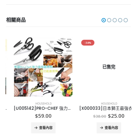
相關商品
-34%
已售完
HOUSEHOLD
HOUSEHOLD
[U005142]PRO-CHEF 強力雞骨剪, 送萬用廚房剪
[X000033]日本獅王最強衣類用漂白剤 本体 510ml
Original
Current
$
59.00
$
25.00
$
38.00
price
price
was:
is:
查看內容
查看內容
$38.00.
$25.00.