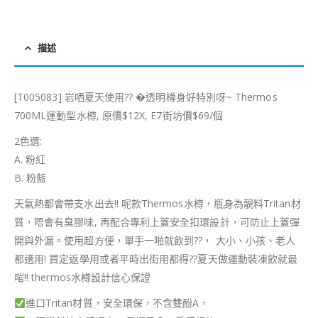
描述
[T005083] 岩哂夏天使用
?
?
�透明樽身好特別呀~ Thermos
700ML運動型水樽, 原價$12X, E7街坊價$69/個
2色選:
A. 粉紅
B. 粉藍
天氣熱都會帶支水出去!! 呢款Thermos水樽，瓶身為靚料Tritan材
質，唔會有臭膠味, 再配合專利上蓋安全扣環設計，可防止上蓋彈
開與外漏。使用超方便，單手一啪就飲到
??
， 大小、小孩、老人
都適用! 買定返學用或者平時出街用都得
??
夏天做運動裝凍飲就最
啱!! thermos水樽設計信心保證
進口Tritan材質，安全環保，不含雙酚A，