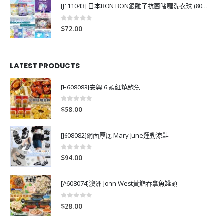
[J111043] 日本BON BON銀離子抗菌啫喱洗衣珠 (80粒)
0
out of 5
$
72.00
LATEST PRODUCTS
[H608083]安興 6 頭紅燒鮑魚
0
out of 5
$
58.00
[J608082]網面厚底 Mary June運動涼鞋
0
out of 5
$
94.00
[A608074]澳洲 John West黃鮨吞拿魚罐頭
0
out of 5
$
28.00