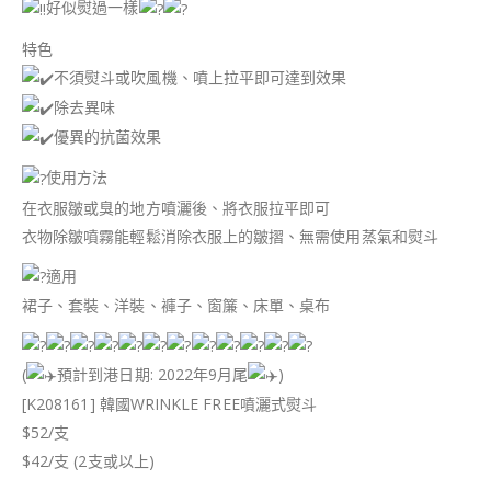
好似熨過一樣
️特色
不須熨斗或吹風機、噴上拉平即可達到效果
除去異味
優異的抗菌效果
使用方法
在衣服皺或臭的地方噴灑後、將衣服拉平即可
衣物除皺噴霧能輕鬆消除衣服上的皺摺、無需使用蒸氣和熨斗
適用
裙子、套裝、洋裝、褲子、窗簾、床單、桌布
(
預計到港日期: 2022年9月尾
)
[K208161] 韓國WRINKLE FREE噴灑式熨斗
$52/支
$42/支 (2支或以上)