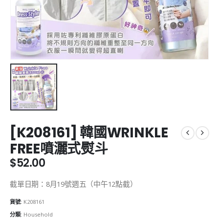
[K208161] 韓國WRINKLE
FREE噴灑式熨斗
$
52.00
截單日期：8月19號週五（中午12點截）
貨號:
K208161
分類:
Household