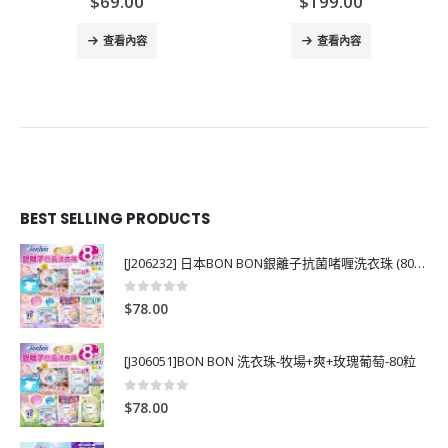
ent
$
69.00
$
199.00
e
查看內容
查看內容
.00.
BEST SELLING PRODUCTS
[J206232] 日本BON BON銀離子抗菌啫喱洗衣珠 (80粒)
0
out of 5
$
78.00
[J306051]BON BON 洗衣珠-牧場+爽+玫瑰葡萄-80粒
0
out of 5
$
78.00