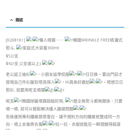
描述
[K208161]
懶人噴霧⋯⋯
韓國WRINKLE FREE噴灑式
熨斗,
家庭式大容量300ml
$52/支
$42/支 (2支或以上)
老公返工裇衫
，小朋友返學校服
日日換。要出門前才
發現自己件衫皺到唔見得人
，￼真係好尷尬
。唔想日日
熨衫, 就要用呢支噴霧
呢支
韓國除皺噴霧超級好用,
屋企無熨斗都無關係、只要
噴一噴, 就可以輕鬆解決擾人皺褶問題
佢係運用專利纖維膠原蛋白、讓不規則方向的纖維統整成同一方
向、噴上去後將衣服
拉一拉、衣服就能在一瞬間變得超直