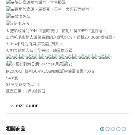
解決瓷磚縫隙臟黑，容易擦洗
適用於瓷磚、馬賽克、石材、大理石等縫隙
韓國製造
使用方法：
1. 把噴頭轉到“ON”位置時使用，使用后轉“OFF”位置保管。
2. 用乾毛巾擦去黴菌表面的灰塵和水分，距離20~30cm處噴灑。
3. 3~4小時后再用抹布擦拭乾淨。
4. 如果黴菌沒有完全去除，請重複除霉。
(
預計到港日期: 2022年8月尾
)
[K207043] 韓國DU-KKEOBI蜘蛛凝膠除霉噴霧 400m
$48/支
$39/支 (2支或以上)
截單日期：7月8號週五
SIZE GUIDE
相關商品