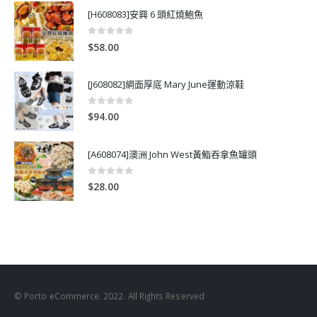
[H608083]安興 6 頭紅燒鮑魚
0
out of 5
$
58.00
[J608082]網面厚底 Mary June運動涼鞋
0
out of 5
$
94.00
[A608074]澳洲 John West黃鮨吞拿魚罐頭
0
out of 5
$
28.00
© Porto eCommerce. 2022. All Rights Reserved