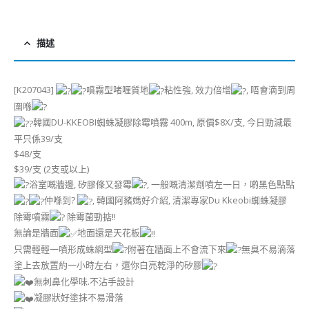
描述
[K207043]
噴霧型啫喱質地
粘性強, 效力倍增
, 唔會滴到周
圍喺
韓國DU-KKEOBI蜘蛛凝膠除霉噴霧 400m, 原價$8X/支, 今日勁減最
平只係39/支
$48/支
$39/支 (2支或以上)
浴室嘅牆邊, 矽膠條又發霉
, 一般嘅清潔劑噴左一日，啲黑色點點
仲喺到?
, 韓國阿豬媽好介紹, 清潔專家Du Kkeobi蜘蛛凝膠
除霉噴霧
除霉菌勁掂!!
無論是牆面
地面還是天花板
只需輕輕一噴形成蛛網型
附著在牆面上不會流下來
無臭不易滴落
塗上去放置約一小時左右，還你白亮乾淨的矽膠
無刺鼻化學味.不沾手設計
凝膠狀好塗抹不易滑落