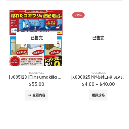
-50%
已售完
已售完
HOUSEHOLD
HOUSEHOLD
[J005123]日本Fumakilla 蟑螂退治除曱甴噴霧
[X000025]食物封口機 SEALABAG
Price
$
55.00
$
4.00
–
$
40.00
range:
This product has multiple variants. The options may be chosen on the product page
$4.00
查看內容
選擇規格
throug
$40.00