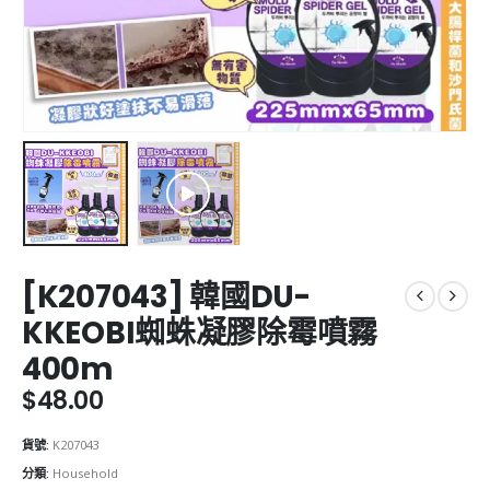
[K207043] 韓國DU-
KKEOBI蜘蛛凝膠除霉噴霧
400m
$
48.00
貨號:
K207043
分類:
Household