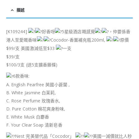
描述
[K109244]
好香呀
5星級酒店嘅感覺
，仲要係香
港人至愛嘅香味
Cocodor-香薰補充瓶200ml,
原價
$99/支 美國激減低至$33
一支
$39/支
$100/3支 (送5支擴香籐條)
6款香味:
A. English Pearfree 英國小蒼蘭 ,
B. White Jasmine 白苿莉,
C. Rose Perfume 玫瑰香水,
D. Pure Cotton 棉花爽身粉味,
E. White Musk 白麝香
F. Your Clear Soap 清新皂香
Nest 完美替代品「Cocodor」
美國一減價就比人秒