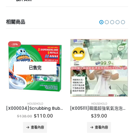
相關商品
-20%
已售完
HOUSEHOLD
HOUSEHOLD
[X000034]Scrubbing Bubbles Toilet Gel (2 dispensers + 30 gel discs)
[K005111]韓國超強氧氣泡泡清潔粉-10包
Original
Current
$
110.00
$
39.00
$
138.00
e:
price
price
0
was:
is:
查看內容
查看內容
ugh
$138.00.
$110.00.