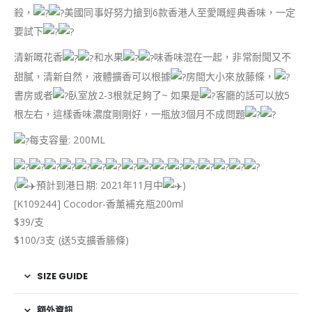
殺，
美國同事好努力搶到6款香港人至愛嘅經典香味，一定
要試下
清新嘅花香
和水果
味香味混在一起，非常耐聞又不
甜膩，清新自然，液體擴香可以根據
房間大小來放藤條，
書房或者
臥室放2-3根就足夠了~ 如果是
客廳的話可以放5
根左右，這樣香味濃度剛剛好，一瓶放3個月不成問題
每支容量: 200ML
(
預計到港日期: 2021年11月中
)
[K109244] Cocodor-香薰補充瓶200ml
$39/支
$100/3支 (送5支擴香籐條)
SIZE GUIDE
額外資訊