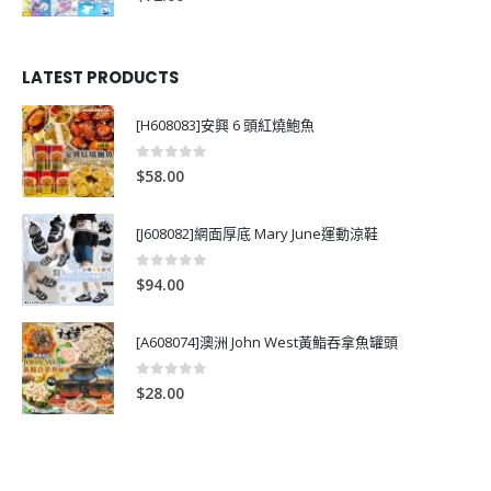
LATEST PRODUCTS
[H608083]安興 6 頭紅燒鮑魚
0
out of 5
$
58.00
[J608082]網面厚底 Mary June運動涼鞋
0
out of 5
$
94.00
[A608074]澳洲 John West黃鮨吞拿魚罐頭
0
out of 5
$
28.00