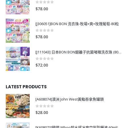
0
out of 5
$
78.00
[J306051]BON BON 洗衣珠-牧場+爽+玫瑰葡萄-80粒
0
out of 5
$
78.00
[J111043] 日本BON BON銀離子抗菌啫喱洗衣珠 (80粒)
0
out of 5
$
72.00
LATEST PRODUCTS
[A608074]澳洲 John West黃鮨吞拿魚罐頭
0
out of 5
$
28.00
[K608073]韓國 Whoo超水感冰爽空氣防曬液 60ml(送13ml*4支)