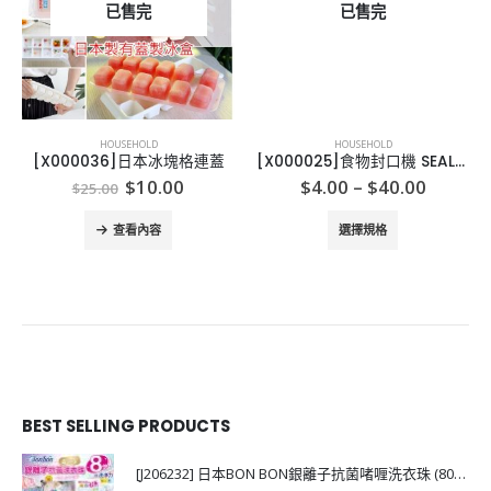
已售完
已售完
HOUSEHOLD
HOUSEHOLD
[X000036]日本冰塊格連蓋
[X000025]食物封口機 SEALABAG
Original
Current
Price
$
10.00
$
4.00
–
$
40.00
$
25.00
price
price
range:
This product has multiple variants. The options may be chosen on the product page
was:
is:
$4.00
查看內容
選擇規格
$25.00.
$10.00.
throug
$40.00
BEST SELLING PRODUCTS
[J206232] 日本BON BON銀離子抗菌啫喱洗衣珠 (80粒)