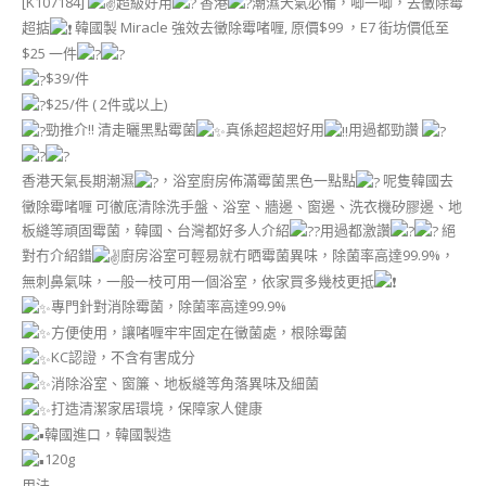
[K107184]
超級好用
香港
潮濕天氣必備，唧一唧，去黴除霉
超掂
韓國製 Miracle 強效去黴除霉啫喱, 原價$99 ，E7 街坊價低至
$25 一件
$39/件
$25/件 ( 2件或以上)
勁推介!! 清走曬黑點霉菌
真係超超超好用
用過都勁讚
香港天氣長期潮濕
，浴室廚房佈滿霉菌黑色一點點
呢隻韓國去
黴除霉啫喱 可徹底清除洗手盤、浴室、牆邊、窗邊、洗衣機矽膠邊、地
板縫等頑固霉菌，韓國、台灣都好多人介紹
用過都激讚
絕
對冇介紹錯
廚房浴室可輕易就冇晒霉菌異味，除菌率高達99.9%，
無刺鼻氣味，一般一枝可用一個浴室，依家買多幾枝更抵
專門針對消除霉菌，除菌率高達99.9%
方便使用，讓啫喱牢牢固定在黴菌處，根除霉菌
KC認證，不含有害成分
消除浴室、窗簾、地板縫等角落異味及細菌
打造清潔家居環境，保障家人健康
韓國進口，韓國製造
120g
用法