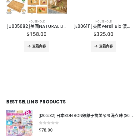
HOUSEHOLD
HOUSEHOLD
[U005082]美國NATURAL LIFE 竹砧板套裝-10PCS
[E006111]英國Persil Bio 濃度洗衣液-5支
$
158.00
$
325.00
查看內容
查看內容
BEST SELLING PRODUCTS
[J206232] 日本BON BON銀離子抗菌啫喱洗衣珠 (80粒)
0
out of 5
$
78.00