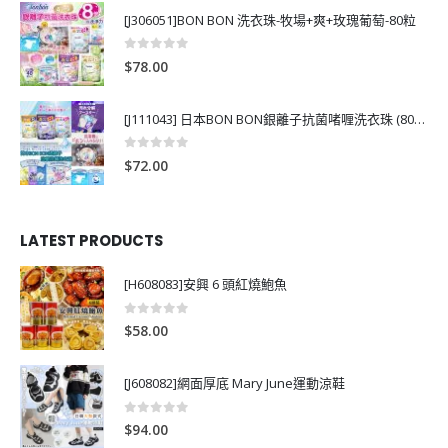
[J306051]BON BON 洗衣珠-牧場+爽+玫瑰葡萄-80粒
0
out of 5
$
78.00
[J111043] 日本BON BON銀離子抗菌啫喱洗衣珠 (80粒)
0
out of 5
$
72.00
LATEST PRODUCTS
[H608083]安興 6 頭紅燒鮑魚
0
out of 5
$
58.00
[J608082]網面厚底 Mary June運動涼鞋
0
out of 5
$
94.00