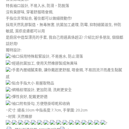
特長袖口設計, 不易入水, 防滑，防脫落
沒有臭膠味, 穿著舒服唔會焗,
手指位非常貼合, 著住都可以做細微動作!
採用天然乳膠製造，無毒無害, 抗菌加工處理, 防霉, 抑制細菌滋生, 仲防
敏感, 濕疹皮膚都可以用
是廚房中造型漂亮的手套, 我自己用過真係超正! 介紹比好多朋友, 個個都
話好用!
獨特設計:
袖口採用特殊鬆緊設計, 不易進水, 防止滑落
經過抗菌加工, 使用天然橡膠製成無異味
手套內層細膩柔軟, 讓你戴起更舒服, 唔會焗, 不易因流汗而產生黏膩
感
貼合手指大小 易握取物品
網格紋理設計, 更加防滑, 洗刷更安全
彈性良好, 配戴更舒適
袖口附有掛勾, 方便懸掛晾乾和收納
~尺寸: 總長:33cm 中指長度:7.7cm, 手掌圍: 20.2cm
~材質: 天然橡膠