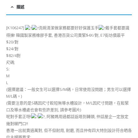
描述
[K106247]
洗碗清潔做家務都要好好保護玉手
戴手套都要識
得揀! 韓國製家務橡膠手套, 香港百貨公司賣緊$4X/對, E7街坊價最平
$20/對
$24/對
$82/4對
尺碼;
S:
M
L
(選擇建議：一般女生可以選擇S/M碼，日常使用沒問題；男生可以選擇
M/L碼。)
(需要注意的是S碼因尺寸較短無導水槽設計，M/L因尺寸問題，在鬆緊
口及導水槽處也會有些許差別, 請參考圖片)
呢對手套正呀!
, 阿豬媽用過都話返唔到轉頭, 仲話屋企一定放定
幾對睇門口!!
香港一出就賣過萬對, 佢不但耐用, 耐磨, 而且仲有四大特別設計符合晒各
位主婦嘅要求: