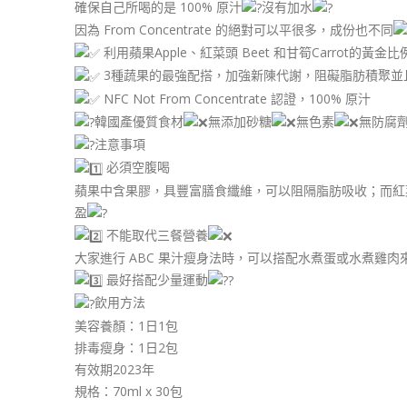
確保自己所喝的是 100% 原汁
沒有加水
因為 From Concentrate 的絕對可以平很多，成份也不同
利用蘋果Apple、紅菜頭 Beet 和甘筍Carrot的黃金比
3種蔬果的最強配搭，加強新陳代謝，阻礙脂肪積聚並
NFC Not From Concentrate 認證，100% 原汁
韓國產優質食材
無添加砂糖
無色素
無防腐
注意事項
必須空腹喝
蘋果中含果膠，具豐富膳食纖維，可以阻隔脂肪吸收；而紅
盈
不能取代三餐營養
大家進行 ABC 果汁瘦身法時，可以搭配水煮蛋或水煮雞
最好搭配少量運動
飲用方法
美容養顏：1日1包
排毒瘦身：1日2包
有效期2023年
規格：70ml x 30包