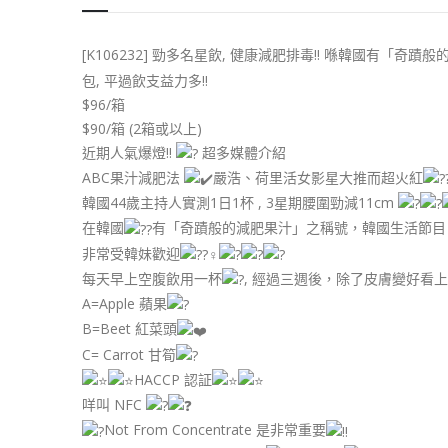
[K106232] 勁多名星飲, 健康減肥排毒!! 喺韓國有「奇蹟
包, 平過飲支益力多!!
$96/箱
$90/箱 (2箱或以上)
近期人氣爆燈!!
超多媒體介紹
ABC果汁減肥法
嚴浩、荷里活女影星大推而超火紅
韓國44歲主持人實測1日1杯 , 3星期腰圍勁減11cm
在韓國
有「奇蹟般的減肥果汁」之稱號，韓國生活節目
非常受韓妹歡迎
每天早上空腹飲用一杯
, 經過三週後，除了皮膚變好看
A=Apple 蘋果
B=Beet 紅菜頭
C= Carrot 甘筍
HACCP 認証
咩叫 NFC
Not From Concentrate 是非常重要