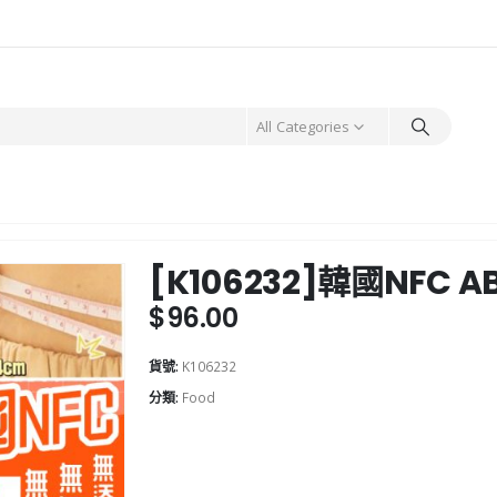
All Categories
[K106232]韓國NFC A
$
96.00
貨號:
K106232
分類:
Food