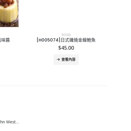
FOOD
風味醬
[H005074]日式磯燒金蠔鮑魚
$
45.00
查看內容
[A608074]澳洲 John West黃鮨吞拿魚罐頭