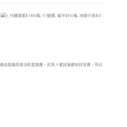
)
, 代購賣緊$188/箱, E7靚價, 最平$90/箱, 除開只係$3/
食譜由美國荷里活影星推薦，好多人嘗試後都有好效果，所以