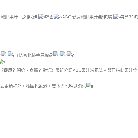
般的減肥果汁」之稱號!!
韓國
ABC 健康減肥果汁(新包裝
每盒30包
抗氧化排毒兼瘦身
《健康的開始，身體的對話》最近介紹ABC果汁減肥法。節目指此果汁
上去更精神外，腰圍也勁減，雙下巴也明顯消失