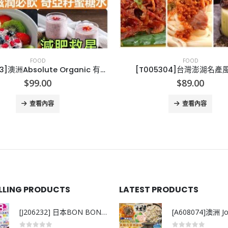
FOOD
FOOD
[A005073]澳洲Absolute Organic 有機奇亞籽1.5KG
[T005304]台灣澎湖名產
$
99.00
$
89.00
查看內容
查看內容
ELLING PRODUCTS
LATEST PRODUCTS
[J206232] 日本BON BON銀離子抗菌啫喱洗衣珠 (80粒)