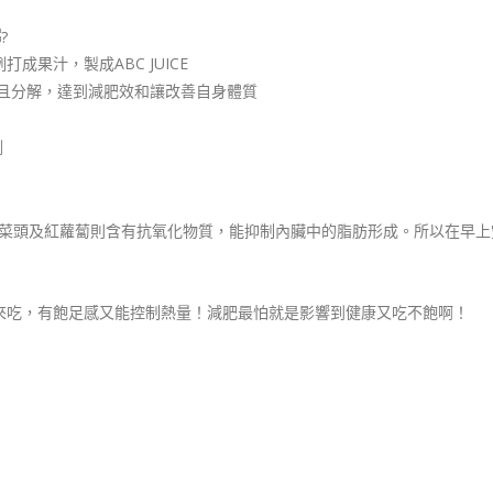
例打成果汁，製成ABC JUICE
且分解，達到減肥效和讓改善自身體質
劑
菜頭及紅蘿蔔則含有抗氧化物質，能抑制內臟中的脂肪形成。所以在早上
肉來吃，有飽足感又能控制熱量！減肥最怕就是影響到健康又吃不飽啊！