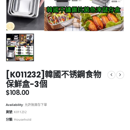
[K011232]韓國不锈鋼食物
保鮮盒-3個
$
108.00
Availability:
允許無庫存下單
貨號:
K011232
分類:
Household