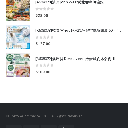
[A608074]澳洲 John West黃鮨吞拿魚罐頭
0
out of 5
$
28.00
[K608073]韓國 Whoo超水感冰爽空氣防曬液 60ml(送13ml*4支)
0
out of 5
$
127.00
[A608072]澳洲製 Dermaveen 燕麥滋養沐浴乳 1L
0
out of 5
$
109.00
© Porto eCommerce. 2022. All Rights Reserved