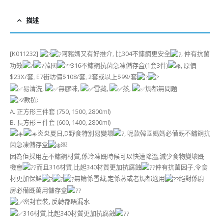
描述
[K011232]
阿豬媽又有好推介, 比304不鏽鋼更安全
, 仲有抗菌
功效
韓國
316不鏽鋼抗菌急凍儲存盒(1套3件)
, 原價
$23X/套, E7街坊價$108/套, 2套或以上$99/套
易清洗,
無膠味,
雪藏,
蒸,
焗都無問題
2款選:
A. 正方形三件套 (750, 1500, 2800ml)
B. 長方形三件套 (600, 1400, 2800ml)
炎炎夏日,D野食特別易變壞
, 呢款韓國媽媽必備既不鏽鋼抗
菌急凍儲存盒
￼
因為佢採用左不鏽鋼材質,係冷凍既時候可以快速降溫,減少食物變壞既
機會
而且316材質,比起340材質更加抗腐蝕
仲有抗菌因子,令食
材更加保鮮
無論係雪藏,定係蒸或者焗都適用
絕對係廚
房必備既萬用儲存盒
密封套裝, 反轉都唔漏水
316材質,比起340材質更加抗腐蝕