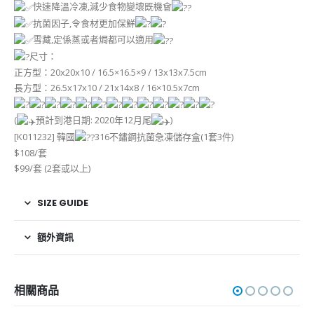
快速降溫冷凍,減少食物變壞既機會
抗菌因子,令食材更加保鮮
雪藏,定係蒸或者焗都可以適用
尺寸：
正方型：20x20x10 / 16.5×16.5×9 / 13x13x7.5cm
長方型：26.5x17x10 / 21x14x8 / 16×10.5x7cm
(
預計到港日期: 2020年12月尾
)
[K011232] 韓國
316不鏽鋼抗菌急凍儲存盒(1套3件)
$108/套
$99/套 (2套或以上)
SIZE GUIDE
額外資訊
相關商品