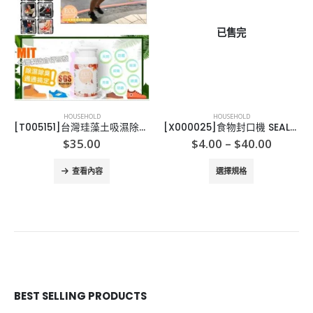
已售完
HOUSEHOLD
HOUSEHOLD
[T005151]台灣珪藻土吸濕除臭萬用粉
[X000025]食物封口機 SEALABAG
Price
$
35.00
$
4.00
–
$
40.00
range:
This product has multiple variants. The options may be chosen on the product page
$4.00
查看內容
選擇規格
throug
$40.00
BEST SELLING PRODUCTS