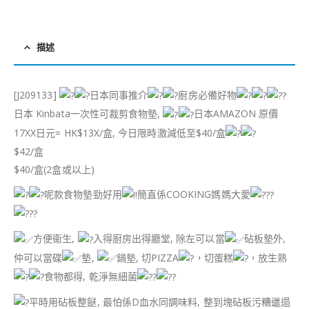
描述
[J209133]
日本同事推介
廚房必備好物
日本 Kinbata一次性可裁剪食物墊,
日本AMAZON 原價
17XX日元= HK$13X/盒, 今日限時激減低至$40/盒
$42/盒
$40/盒(2盒或以上)
呢款食物墊勁好用
簡直係COOKING媽媽大愛
方便衞生,
入得廚房出得廳堂, 除左可以當
砧板墊外,
仲可以當碟
墊,
鍋墊, 切PIZZA
，切蛋糕
，放生熟
食物都得, 乾淨無細菌
平時用砧板整餸, 最怕係D血水同調味料, 整到塊砧板污糟邋遢