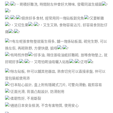
，啲積好難洗, 時間耐左仲會好大陣味, 發霉同滋生細菌
廚房好多食材, 經常用同一塊砧板劏完魚
又要斬雞
，又切生果
，又生又熟, 食物容易沾污, 好容易食到肚仔
痛
有左呢張食物墊就衞生得多, 舖一塊係砧板面, 砌完生野, 可以
換左佢, 再砌熟野, 方便快捷, 掂呀
有時煎炸野
好多油, 隔住張吸油紙好難砌, 放喺食物墊上, 就
好砌好多
，又唔怕啲油吸曬入砧板
正呀
除左砧板, 仲可以舖其他器皿, 熟食切完可以直接承盤, 仲可以
當包裝紙使用添
日本貼心設計, 盒上附有隱藏式刀片, 可雙向滑動, 裁剪容易
正面光滑, 背面凸點設計, 防滑耐用
柔韌性好, 不易斷裂
通過日本安全檢測, 不含有害物質, 使用安心