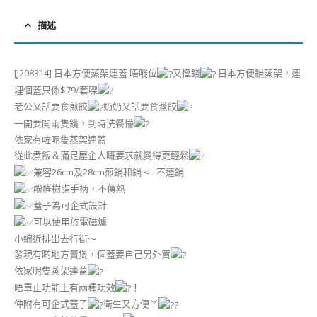
描述
[J208314] 日本方便蒸架連蓋 唔嘥位
又慳錢
日本方便鍋蒸架，連
埋個蓋只係$79/套㗎
老公又話要食煎餃
奶奶又話要食蒸餃
一開要開兩隻鑊，到時洗餐懵
依家有咗呢隻蒸架連蓋
從此煮飯＆滿足屋企人嘅要求就變得更輕鬆
兼容26cm及28cm煎鍋和鍋 <– 不連鍋
酚醛樹脂手柄，不傳熱
蓋子為可企式設計
可以使用於電磁爐
小編近排出去行街～
發現有啲地方賣煲，個蓋要自己另外買
依家呢隻蒸架連蓋
唔單止功能上有兩種功效
！
仲附有可企式蓋子
衛生又方便丫