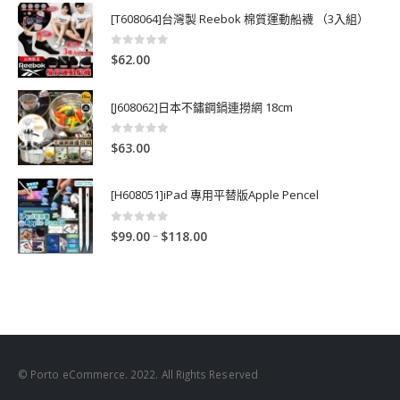
[T608064]台灣製 Reebok 棉質運動船襪 （3入組）
0
out of 5
$
62.00
[J608062]日本不鏽鋼鍋連撈網 18cm
0
out of 5
$
63.00
[H608051]iPad 專用平替版Apple Pencel
0
out of 5
P
–
$
99.00
$
118.00
r
i
c
e
r
a
n
© Porto eCommerce. 2022. All Rights Reserved
g