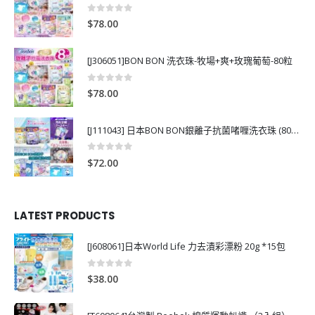
0
out of 5
$
78.00
[J306051]BON BON 洗衣珠-牧場+爽+玫瑰葡萄-80粒
0
out of 5
$
78.00
[J111043] 日本BON BON銀離子抗菌啫喱洗衣珠 (80粒)
0
out of 5
$
72.00
LATEST PRODUCTS
[J608061]日本World Life 力去漬彩漂粉 20g *15包
0
out of 5
$
38.00