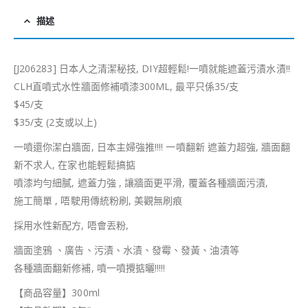
描述
[J206283] 日本人之清潔秘技, DIY超輕鬆!一噴就能遮蓋污漬水漬!!
CLH直噴式水性牆面修補噴漆300ML, 最平只係35/支
$45/支
$35/支 (2支或以上)
一噴還你潔白牆面, 日本主婦強推!!!! 一噴翻新 遮蓋力超強, 牆面翻
新不求人, 在家也能輕鬆搞掂
噴漆均勻細膩, 遮蓋力強 , 讓牆面更平滑, 覆蓋各種牆面污漬,
施工簡單 , 唔駛用傳統粉刷, 美觀無刷痕
採用水性新配方, 唔會丟粉,
牆面塗鴉 、廣告、污漬、水漬、發霉、發黃、油漬等
各種牆面翻新修補, 噴一噴攪掂曬!!!!!
【商品容量】300ml