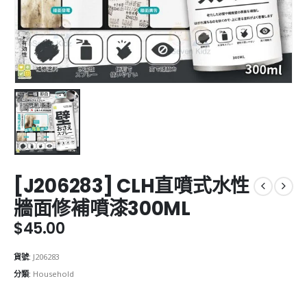
[J206283] CLH直噴式水性
牆面修補噴漆300ML
$
45.00
貨號:
J206283
分類:
Household