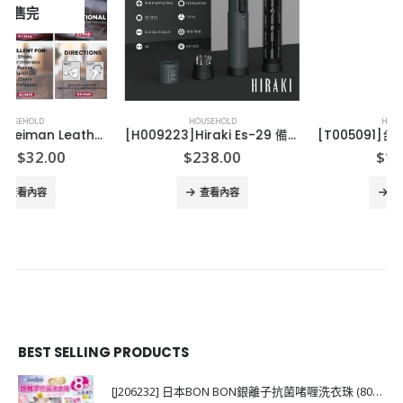
已售完
HOUSEHOLD
HOUSEHOLD
[H009223]Hiraki Es-29 備有29款螺絲批嘴
[T005091]台灣THERMOS不繡鋼 保溫碗 100OML
nt
$
238.00
$
110.00
查看內容
查看內容
0.
BEST SELLING PRODUCTS
[J206232] 日本BON BON銀離子抗菌啫喱洗衣珠 (80粒)