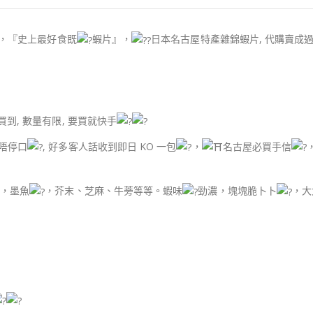
，『史上最好食既
蝦片』，
日本名古屋特產雜錦蝦片, 代購賣成過百
到, 數量有限, 要買就快手
唔停口
, 好多客人話收到即日 KO 一包
，
名古屋必買手信
，墨魚
，芥末、芝麻、牛蒡等等。蝦味
勁濃，塊塊脆卜卜
，大