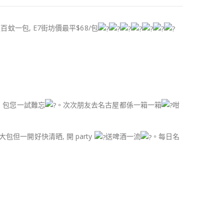
蚊一包, E7街坊價最平$68/包
，包您一試難忘
。次次朋友去名古屋都係一箱一箱
咁
大包但一開好快清晒, 開 party
送啤酒一流
。每日名