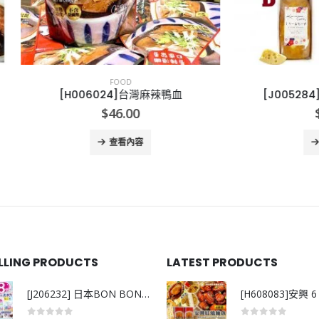
FOOD
FOOD
H006024]台灣麻辣鴨血
[J005284]金澤兼六製
$
46.00
$
45.00
查看內容
查看內容
ELLING PRODUCTS
LATEST PRODUCTS
[J206232] 日本BON BON銀離子抗菌啫喱洗衣珠 (80粒)