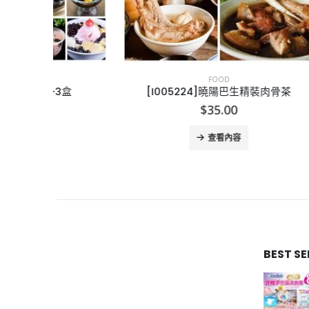
FOOD
盒
[I005224]曉陽巴生精裝肉骨茶
[
$
35.00
查看內容
BEST S