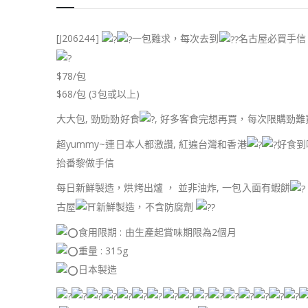
[J206244]
一包難求，每次去到
名古屋必買手信
$78/包
$68/包 (3包或以上)
大大包, 勁勁勁好食
, 好多客食完想再買，每次限購勁難買
超yummy~連日本人都激讚, 紅遍台灣和香港
好食到
抬番黎做手信
每日新鮮製造，烘烤出爐 ， 並非油炸, 一包入面有蝦餅
古屋
新鮮製造，不含防腐劑
食用限期 : 由生產起賞味期限為2個月
重量 : 315g
日本製造