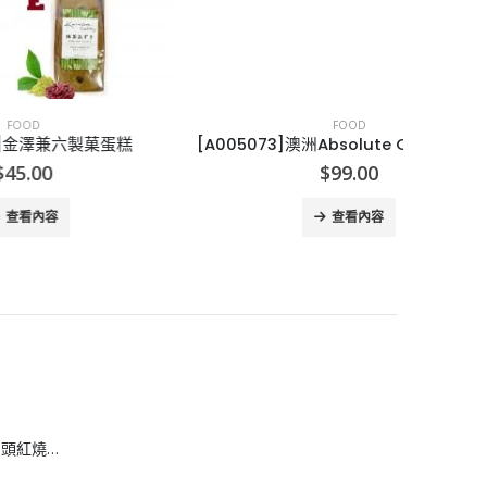
FOOD
菓蛋糕
[A005073]澳洲Absolute Organic 有機奇亞籽1.5KG
$
99.00
查看內容
[H608083]安興 6 頭紅燒鮑魚