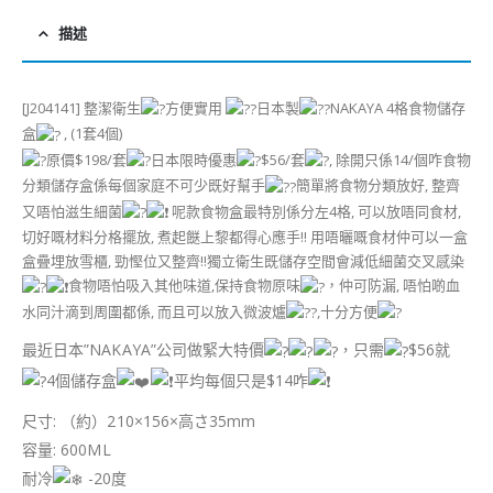
描述
[J204141] 整潔衛生
方便實用
日本製
NAKAYA 4格食物儲存
盒
, (1套4個)
原價$198/套
日本限時優惠
$56/套
, 除開只係14/個咋食物
分類儲存盒係每個家庭不可少既好幫手
簡單將食物分類放好, 整齊
又唔怕滋生細菌
呢款食物盒最特別係分左4格, 可以放唔同食材,
切好嘅材料分格擺放, 煮起餸上黎都得心應手!! 用唔曬嘅食材仲可以一盒
盒疊埋放雪櫃, 勁慳位又整齊!!獨立衛生既儲存空間會減低細菌交叉感染
食物唔怕吸入其他味道,保持食物原味
，仲可防漏, 唔怕啲血
水同汁滴到周圍都係, 而且可以放入微波爐
,十分方便
最近日本”NAKAYA”公司做緊大特價
，只需
$56就
4個儲存盒
平均每個只是$14咋
尺寸: （約）210×156×高さ35mm
容量: 600ML
耐冷
-20度