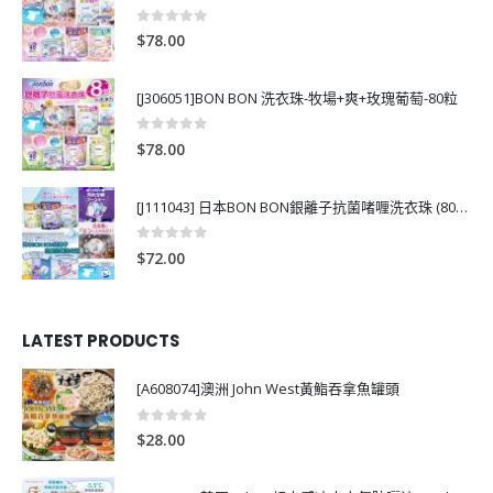
0
out of 5
$
78.00
[J306051]BON BON 洗衣珠-牧場+爽+玫瑰葡萄-80粒
0
out of 5
$
78.00
[J111043] 日本BON BON銀離子抗菌啫喱洗衣珠 (80粒)
0
out of 5
$
72.00
LATEST PRODUCTS
[A608074]澳洲 John West黃鮨吞拿魚罐頭
0
out of 5
$
28.00