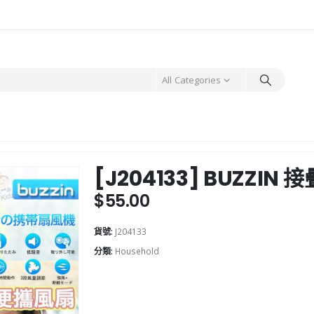
All Categories
[J204133] BUZZI
$
55.00
貨號:
J204133
分類:
Household