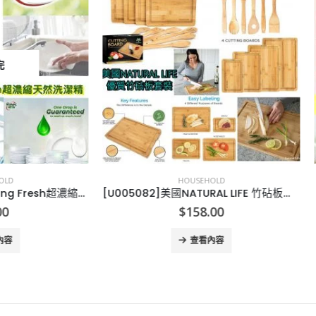
HOUSEHOLD
HOUSEHOLD
[U005082]美國NATURAL LIFE 竹砧板套裝-10PCS
[K009181]輕鬆搓搓去髒污凝
$
158.00
$
39.00
查看內容
查看內容