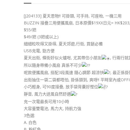
[J204133] 夏天恩物!! 可掛頸, 可手持, 可座枱, 一機三用
BUZZIN 接疊三用便攜風扇, 日本原價$19XX日元= HK$203
$55/把
$49/把 (3把或以上)
細細粒吹得又掛得, 夏天郊遊,行街, 買餸必備
USB充電, 勁方便
夏天出街, 條街好似火爐咁, 尤其帶住小朋友
, 行兩行就
所以隨身帶備小風扇 真係不可少
呢款便攜風扇, 搭配3段風速 隨心調節 超涼快
, 最正係
出街抽住一袋二袋都唔怕, 掛係頸到, 爽呀!! 平時室內或OF
小巧輕身, 可90度接疊, 放手袋背囊好慳位
靜音, 風力大送風自然舒適
充一次電最長可用10小時
大容量雙電池, 馬力大, 持航力強
3色選:
A. 白色
B. 粉紅色