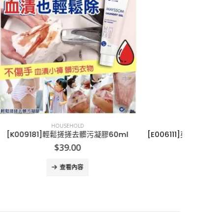
已售完
HOUSEHOLD
膠60ml
[E006111]英國Persil Bio 濃度洗衣液-5支
[J0
$
325.00
查看內容