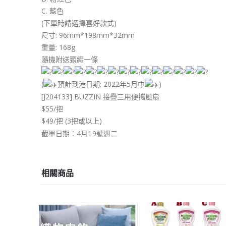
C. 藍色
(下單時請選擇喜好款式)
尺寸: 96mm*198mm*32mm
重量: 168g
隨機附送頸繩一條
(
預計到港日期: 2022年5月中
)
[J204133] BUZZIN 接疊三用便攜風扇
$55/把
$49/把 (3把或以上)
截單日期：4月19號週二
相關商品