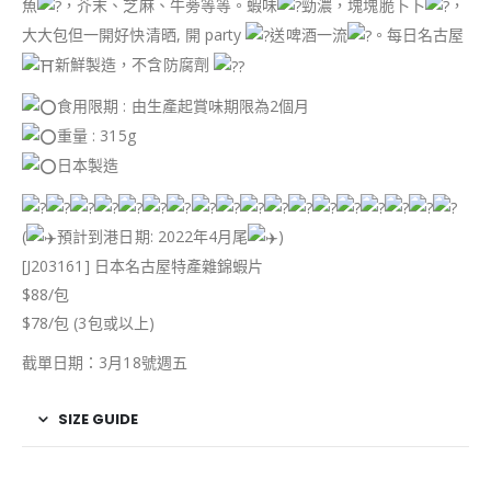
魚
，芥末、芝麻、牛蒡等等。蝦味
勁濃，塊塊脆卜卜
，
大大包但一開好快清晒, 開 party
送啤酒一流
。每日名古屋
新鮮製造，不含防腐劑
食用限期 : 由生產起賞味期限為2個月
重量 : 315g
日本製造
(
預計到港日期: 2022年4月尾
)
[J203161] 日本名古屋特產雜錦蝦片
$88/包
$78/包 (3包或以上)
截單日期：3月18號週五
SIZE GUIDE