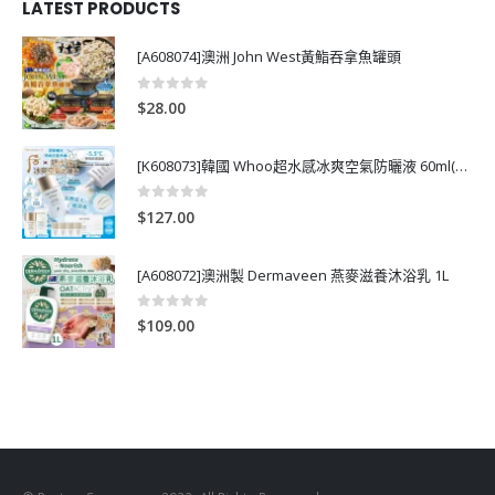
LATEST PRODUCTS
[A608074]澳洲 John West黃鮨吞拿魚罐頭
0
out of 5
$
28.00
[K608073]韓國 Whoo超水感冰爽空氣防曬液 60ml(送13ml*4支)
0
out of 5
$
127.00
[A608072]澳洲製 Dermaveen 燕麥滋養沐浴乳 1L
0
out of 5
$
109.00