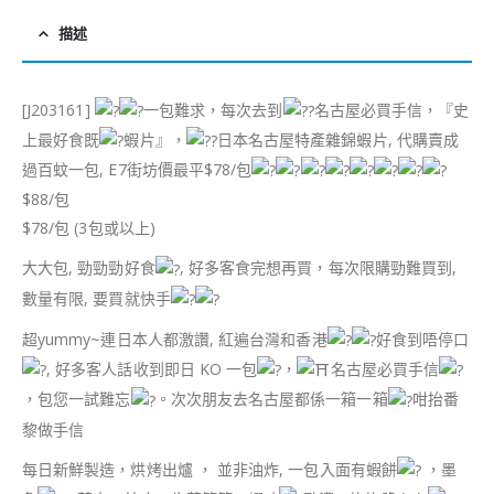
描述
[J203161]
一包難求，每次去到
名古屋必買手信，『史
上最好食既
蝦片』，
日本名古屋特產雜錦蝦片, 代購賣成
過百蚊一包, E7街坊價最平$78/包
$88/包
$78/包 (3包或以上)
大大包, 勁勁勁好食
, 好多客食完想再買，每次限購勁難買到,
數量有限, 要買就快手
超yummy~連日本人都激讚, 紅遍台灣和香港
好食到唔停口
, 好多客人話收到即日 KO 一包
，
名古屋必買手信
，包您一試難忘
。次次朋友去名古屋都係一箱一箱
咁抬番
黎做手信
每日新鮮製造，烘烤出爐 ， 並非油炸, 一包入面有蝦餅
，墨