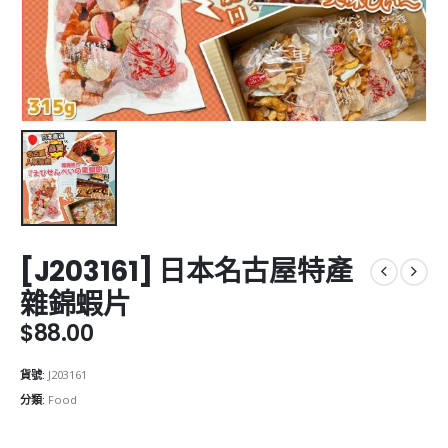
[J203161] 日本名古屋特產
雜錦蝦片
$
88.00
貨號:
J203161
分類:
Food