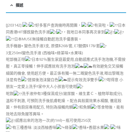
描述
[J203142]
好多客戶查詢幾時再開團，
有貨啦。
日本
同香港HIT爆既變色洗手液
，我地日本同事再次拿到
日本MUSE無接觸自動起泡洗手優惠裝。
洗手機器+ 變色洗手液3支, 原價$268/套, E7靚價$178/套
3支250ml變色洗手液 (西柚味+綠茶味+水果味)
呢部機正呀
日本92％醫生家庭最愛用,自動感應式洗手泡泡機,不需按
壓，真正零接觸！伸手感應就有洗手泡泡
有效避免交叉接觸
細菌的機會, 使用超方便。最正係有獨一無二嘅變色洗手液,唧出黎嘅泡
沬是有色
搓揉後泡沫變白色
提示有效洗淨雙手!
咁得意 小
朋友一定愛上洗手!!家中大人小孩皆可使用
呢款
洗手液仲有3種保濕成分(玻尿酸、維生素Ｃ、植物萃取成分),
溫和不刺激, 可預防洗手後肌膚乾燥 。配合具殺菌效果水楊酸, 徹底殺
菌，仲有廚房專用配方, 特別為接觸肉類
和魚類
等食物後，能有
效地去除魚腥等異味。
感應出來的泡泡一次(約1ml)ㄧ瓶可使用250次
有三種香味: 淡淡西柚香味
+綠茶
香味+香甜水果
味