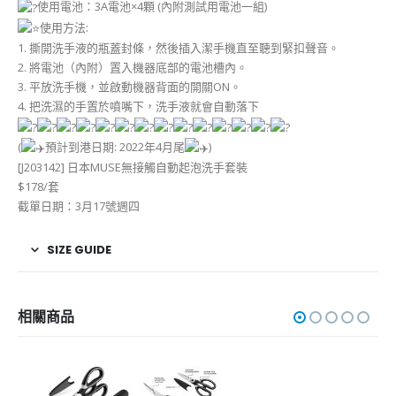
使用電池：3A電池×4顆 (內附測試用電池一組)
使用方法:
1. 撕開洗手液的瓶蓋封條，然後插入潔手機直至聽到緊扣聲音。
2. 將電池（內附）置入機器底部的電池槽內。
3. 平放洗手機，並啟動機器背面的開關ON。
4. 把洗濕的手置於噴嘴下，洗手液就會自動落下
(
預計到港日期: 2022年4月尾
)
[J203142] 日本MUSE無接觸自動起泡洗手套裝
$178/套
截單日期：3月17號週四
SIZE GUIDE
相關商品