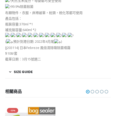
天然玉米成分，母嬰都可安全使用
99.9%除菌殺菌
布類物件，衣服，床褥被單，枕頭，梳化等都可使用
產品包括：
瓶裝容量:370ml *1
補充裝容量:640ml *2
(
預計到港日期: 2022年4月尾
)
[J203114] 日本Febreze 風倍清除嗅除菌噴霧
$108/套
截單日期：3月15號週二
SIZE GUIDE
相關商品
-50%