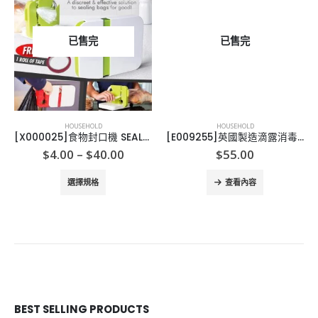
已售完
已售完
HOUSEHOLD
HOUSEHOLD
[X000025]食物封口機 SEALABAG
[E009255]英國製造滴露消毒洗衣液 1L Dettol Laundry Cleaner
Price
$
4.00
–
$
40.00
$
55.00
range:
This product has multiple variants. The options may be chosen on the product page
$4.00
選擇規格
查看內容
through
$40.00
BEST SELLING PRODUCTS