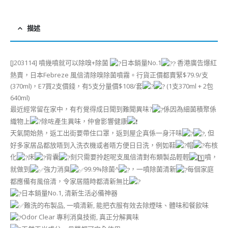
描述
[J203114] 噴幾噴就可以除嗅+除菌
日本銷量No.1
香港廣告爆紅
熱賣，日本Febreze 風倍清除嗅除菌噴霧。行貨正價都賣緊$79.9/支
(370ml)，E7買2支價錢，有5支分量價$108/套
(1支370ml + 2包
640ml)
最近經常留在家中，有冇覺得成日聞到難聞異味?
係因為細菌積聚係
織物上
除咗產生異味，仲會影響健康
天氣開始熱，返工出街要帶住口罩，返到屋企真係一身汗味
, 但
好多家居品都放唔到入洗衣機或者唔方便日日洗，例如鞋
帽
布核
化
床
背囊
刻只需要拎起呢支風倍清對布類製品輕輕
噴，
就做到
強力消臭
99.9%除菌^
，一噴除菌清新
每個家庭
都應備有風倍清，令家居隨時都清新無比
日本銷量No.1, 清新生活必備神器
難洗的布製品, 一噴清新, 能把衣服有效去除煙味、體味和餐飲味
Odor Clear 專利消臭技術, 真正分解異味