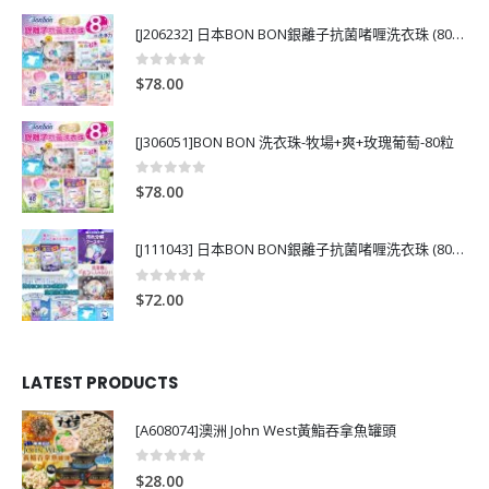
[J206232] 日本BON BON銀離子抗菌啫喱洗衣珠 (80粒)
0
out of 5
$
78.00
[J306051]BON BON 洗衣珠-牧場+爽+玫瑰葡萄-80粒
0
out of 5
$
78.00
[J111043] 日本BON BON銀離子抗菌啫喱洗衣珠 (80粒)
0
out of 5
$
72.00
LATEST PRODUCTS
[A608074]澳洲 John West黃鮨吞拿魚罐頭
0
out of 5
$
28.00