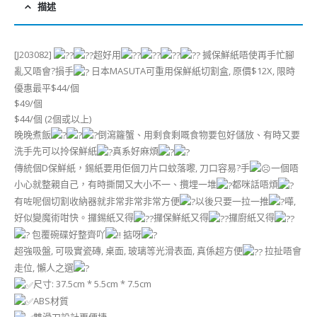
描述
[J203082]
超好用
搣保鮮紙唔使再手忙腳
亂又唔會?損手
日本MASUTA可重用保鮮紙切割盒, 原價$12X, 限時
優惠最平$44/個
$49/個
$44/個 (2個或以上)
晚晚煮飯
倒瀉籮蟹、用剩食剩嘅食物要包好儲放、有時又要
洗手先可以拎保鮮紙
真系好麻煩
傳統個D保鮮紙，錫紙要用佢個刀片口蚊落嚟, 刀口容易?手
一個唔
小心就整親自己，有時撕開又大小不一、攬埋一堆
都咪話唔煩
有咗呢個切割收納器就非常非常非常方便
以後只要一拉一推
嘩,
好似變魔術咁快。攞錫紙又得
攞保鮮紙又得
攞廚紙又得
包覆碗碟好整齊吖
掂呀
超強吸盤, 可吸實瓷磚, 桌面, 玻璃等光滑表面, 真係超方便
拉扯唔會
走位, 懶人之選
尺寸: 37.5cm * 5.5cm * 7.5cm
ABS材質