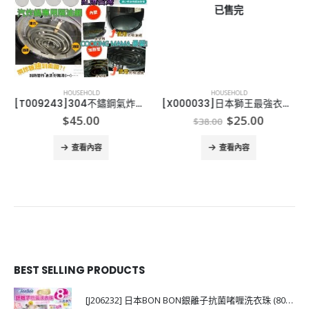
已售完
HOUSEHOLD
HOUSEHOLD
[T009243]304不鏽鋼氣炸鍋專用防噴油網-19/21/23/25
[X000033]日本獅王最強衣類用漂白剤 本体 510ml
Original
Current
$
45.00
$
25.00
$
38.00
price
price
was:
is:
查看內容
查看內容
$38.00.
$25.00.
BEST SELLING PRODUCTS
[J206232] 日本BON BON銀離子抗菌啫喱洗衣珠 (80粒)