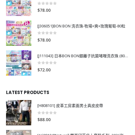
0
out of 5
$
78.00
[J306051]BON BON 洗衣珠-牧場+爽+玫瑰葡萄-80粒
0
out of 5
$
78.00
[J111043] 日本BON BON銀離子抗菌啫喱洗衣珠 (80粒)
0
out of 5
$
72.00
LATEST PRODUCTS
[H808101] 皮革工房素面男士真皮皮帶
0
out of 5
$
88.00