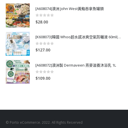
[A608074]澳洲 John West黃鮨吞拿魚罐頭
0
out of 5
$
28.00
[K608073]韓國 Whoo超水感冰爽空氣防曬液 60ml(送13ml*4支)
0
out of 5
$
127.00
[A608072]澳洲製 Dermaveen 燕麥滋養沐浴乳 1L
0
out of 5
$
109.00
© Porto eCommerce. 2022. All Rights Reserved