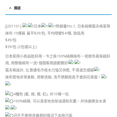
描述
[J201101]
日本
熱銷量No.1, 日系純棉窩夫格家用
抺布-10條裝 最平$39/包, 平均唔駛$4/條, 勁抵用
$49/包
$39/包 (2包或以上)
日本家用小商品勁好用，今之係100%純棉抺布。呢款布真係超好
用, 用黎做碗布一流! 個個客用過都贊好!
窩夫格設計, 比普通毛巾吸水力強又快亁, 不易滋生細菌
抺布質地非常柔軟, 用黎洗碗, 洗不锈鋼用具不會刮花表面。
4種色 (藍, 綠, 橙, 紅), 共10條一包
100%純棉, 可以清潔地去除油漬和灰塵，并快速擦去水滴
可在不使用洗滌劑的情況下去除污垢