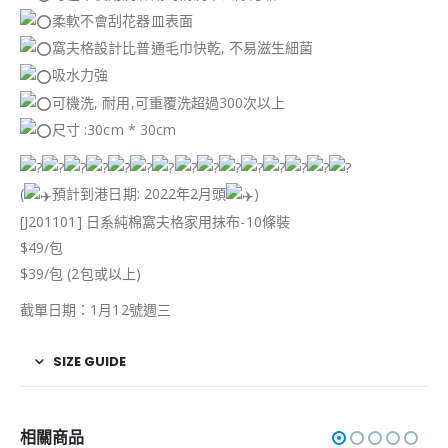
柔軟不會刮花器皿表面
窩夫格設計比普通毛巾快乾, 不易滋生細菌
吸水力強
可機洗, 耐用,可重覆洗超過300次以上
尺寸 :30cm * 30cm
(
預計到港日期: 2022年2月頭
)
[J201101] 日系純棉窩夫格家用抺布-10條裝
$49/包
$39/包 (2包或以上)
截單日期：1月12號週三
SIZE GUIDE
相關商品