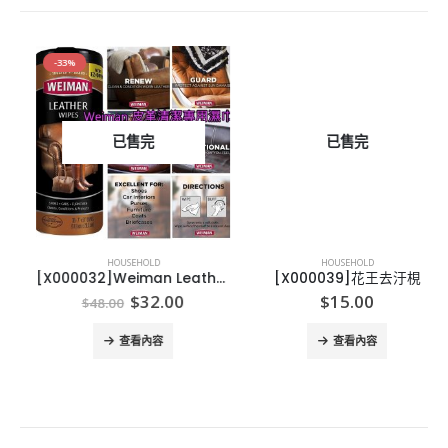
-33%
已售完
已售完
HOUSEHOLD
HOUSEHOLD
[X000032]Weiman Leather Wipes Weiman 皮革清潔專用濕巾 (1樽30片)
[X000039]花王去汙梘
Original
Current
$
32.00
$
15.00
$
48.00
price
price
was:
is:
查看內容
查看內容
$48.00.
$32.00.