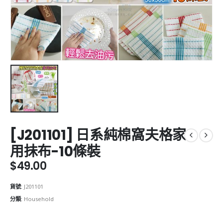
[J201101] 日系純棉窩夫格家
用抺布-10條裝
$
49.00
貨號:
J201101
分類:
Household