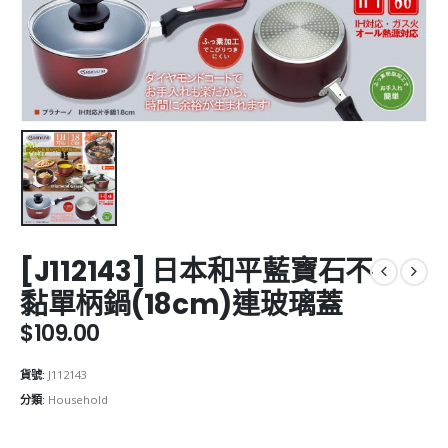
[J112143] 日本和平藍寶石不
黏單柄鍋(18cm)連玻璃蓋
$
109.00
貨號:
J112143
分類:
Household