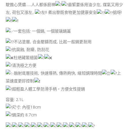
駛擔心煲燶…..人人都係廚神
最緊要係用油少左, 煤氣又用少
左, 荷包又漲左,
左!! 煮出黎既食物更加健康安全
掂呀!
一套包括: 一個鍋, 一個玻璃鍋蓋
不沾塗層, 合金壓鑄而成, 比起一般鍋更耐用
抗腐蝕, 耐磨, 防刮花
杜絕藏匿細菌
清洗極之方便
融射底層技術, 快速導熱, 傳熱夠快, 縮短調理時間
上
菜速度更好控制
超輕盈人體工學防滑手柄，方便女性提鍋
容量: 2.1L
尺寸: 內徑18cm
鍋深約 8.7cm