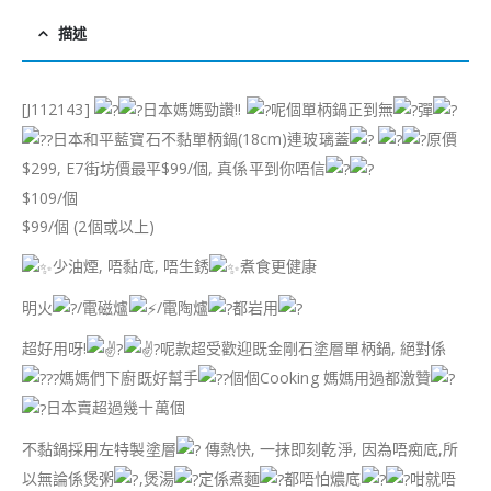
描述
[J112143]
日本媽媽勁讚!!
呢個單柄鍋正到無
彈
日本和平藍寶石不黏單柄鍋(18cm)連玻璃蓋
原價
$299, E7街坊價最平$99/個, 真係平到你唔信
$109/個
$99/個 (2個或以上)
少油煙, 唔黏底, 唔生銹
煮食更健康
明火
/電磁爐
/電陶爐
都岩用
超好用呀!
呢款超受歡迎既金剛石塗層單柄鍋, 絕對係
媽媽們下廚既好幫手
個個Cooking 媽媽用過都激贊
日本賣超過幾十萬個
不黏鍋採用左特製塗層
傳熱快, 一抹即刻乾淨, 因為唔痴底,所
以無論係煲粥
,煲湯
定係煮麵
都唔怕燶底
咁就唔