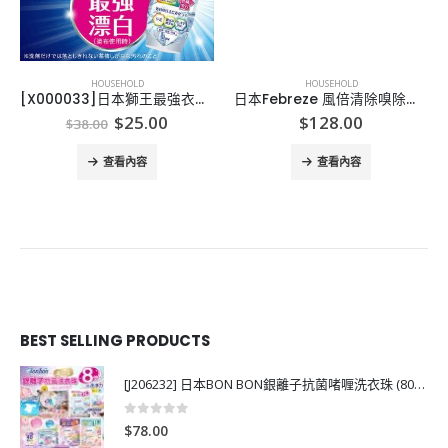
HOUSEHOLD
HOUSEHOLD
[X000033]日本獅王最強衣類用漂白剤 本体 510ml
日本Febreze 風倍清除嗅除菌噴霧
Original
Current
$
25.00
$
128.00
$
38.00
price
price
was:
is:
查看內容
查看內容
$38.00.
$25.00.
BEST SELLING PRODUCTS
[J206232] 日本BON BON銀離子抗菌啫喱洗衣珠 (80粒)
0
out of 5
$
78.00