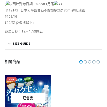
(
預計到港日期: 2022年1月尾
)
[J112143] 日本和平藍寶石不黏單柄鍋(18cm)連玻璃蓋
$109/個
$99/個 (2個或以上)
截單日期：12月17號週五
SIZE GUIDE
相關商品
-34%
已售完