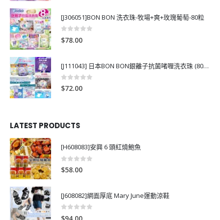
[J306051]BON BON 洗衣珠-牧場+爽+玫瑰葡萄-80粒
0
out of 5
$
78.00
[J111043] 日本BON BON銀離子抗菌啫喱洗衣珠 (80粒)
0
out of 5
$
72.00
LATEST PRODUCTS
[H608083]安興 6 頭紅燒鮑魚
0
out of 5
$
58.00
[J608082]網面厚底 Mary June運動涼鞋
0
out of 5
$
94.00