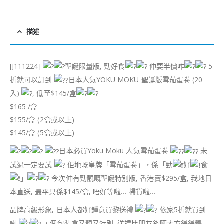
描述
[J111224]
聖誕限量版, 勁好食
仲要半價咋
5
折就可以訂到
日本人氣YOKU MOKU 聖誕版雪茄蛋卷 (20
入)
, 低至$145/盒
$165 /盒
$155/盒 (2盒或以上)
$145/盒 (5盒或以上)
日本必買Yoku Moku 人氣雪茄蛋卷
未
試過一定要試
佢地嘅皇牌「雪茄蛋卷」，係「勁
好
食
」
今次仲有勁靚嘅聖誕特別版, 香港賣$295/盒, 我地日
本直送, 最平只係$145/盒, 唔好等啦… 掃貨啦…
品牌高級形象, 日本人都好鍾意買黎送禮
依家5折就買到
喇
，個包裝盒又靚又特別, 送禮比朋友夠晒大方得得體