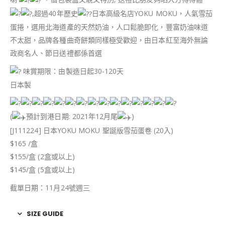
,超過40年歷史
日本高級名店YOKU MOKU，人氣雪茄
蛋捲，選用北海道產的天然奶油，人口鬆脆即化，豐富奶油味道
不太甜，品牌各種曲奇餅類同樣極受歡迎，由日本紅至海外無論
政商名人、節日送禮都係首選
味賞期限：由製造日起30-120天
日本製
(
預計到港日期: 2021年12月尾
)
[J111224] 日本YOKU MOKU 聖誕版雪茄蛋卷 (20入)
$165 /盒
$155/盒 (2盒或以上)
$145/盒 (5盒或以上)
截單日期：11月24號週三
SIZE GUIDE