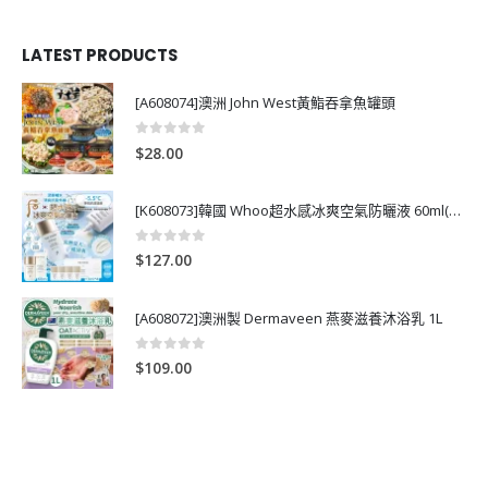
LATEST PRODUCTS
[A608074]澳洲 John West黃鮨吞拿魚罐頭
0
out of 5
$
28.00
[K608073]韓國 Whoo超水感冰爽空氣防曬液 60ml(送13ml*4支)
0
out of 5
$
127.00
[A608072]澳洲製 Dermaveen 燕麥滋養沐浴乳 1L
0
out of 5
$
109.00