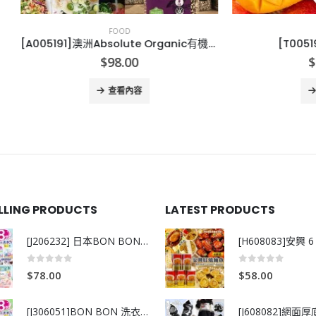
FOOD
FOOD
[A005191]澳洲Absolute Organic有機天然三色藜麥 (1.5kg)
[T005192]台灣愛文
$
98.00
$
198.00
查看內容
查看內容
ELLING PRODUCTS
LATEST PRODUCTS
[J206232] 日本BON BON銀離子抗菌啫喱洗衣珠 (80粒)
0
out of 5
0
out of 5
$
78.00
$
58.00
[J306051]BON BON 洗衣珠-牧場+爽+玫瑰葡萄-80粒