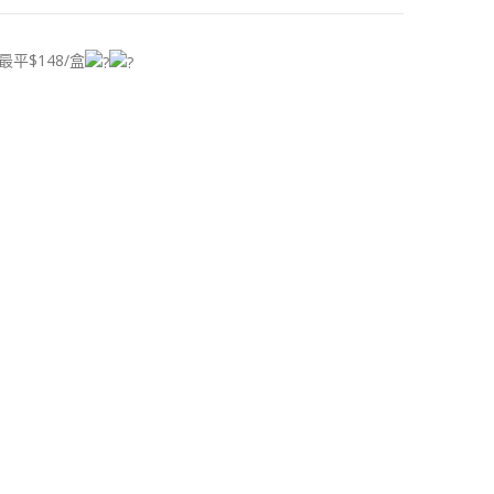
坊最平$148/盒