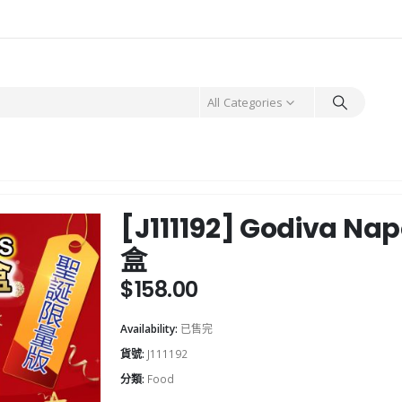
All Categories
[J111192] Godiva N
盒
$
158.00
Availability:
已售完
貨號:
J111192
分類:
Food