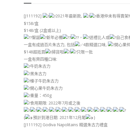
[J111192]
2021年最新款,
香港仲未有得賣架!
$158/盒
$148/盒 (2盒或以上)
聖誕
新年必備
，
送禮比人或
自己食
一盒有成過百片朱古力, 包括
4款精選口味,
開心果仲
$148超抵買
掃貨啦
只限一批
一盒有齊四種口味:
牛奶朱古力
黑朱古力
榛子牛奶朱古力
開心果牛奶朱古力
重量：450g
食用期限: 2022年7月或之後
(
預計到港日期: 2021年12月尾
)
[J111192] Godiva Napolitains 精選朱古力禮盒