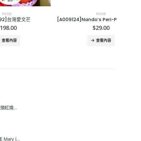
FOOD
芒
[A009124]Nando’s Peri-Peri 醃肉粉/調味粉25g
[
$
29.00
查看內容
[H608083]安興 6 頭紅燒鮑魚
[J608082]網面厚底 Mary June運動涼鞋