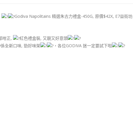
!
Godiva Napolitains 精選朱古力禮盒-450G, 原價$42X, E7益街
都咁正,
紅色禮盒裝, 又靚又好意頭
係全新口味, 勁好味架
，各位GODIVA 迷一定要試下啦