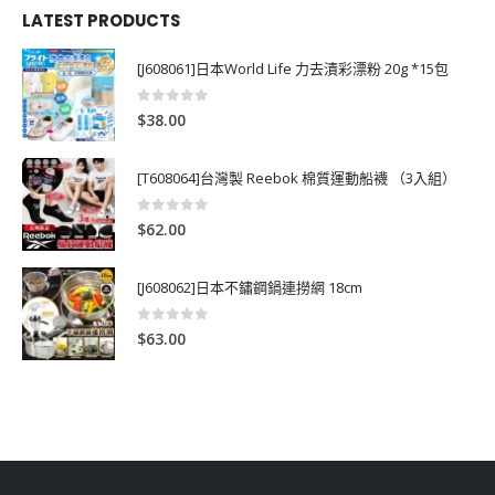
LATEST PRODUCTS
[J608061]日本World Life 力去漬彩漂粉 20g *15包
0
out of 5
$
38.00
[T608064]台灣製 Reebok 棉質運動船襪 （3入組）
0
out of 5
$
62.00
[J608062]日本不鏽鋼鍋連撈網 18cm
0
out of 5
$
63.00