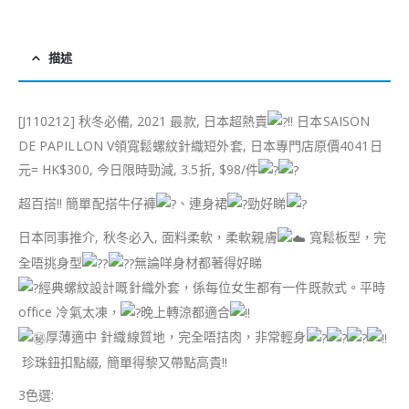
描述
[J110212] 秋冬必備, 2021 最款, 日本超熱賣
!! 日本SAISON
DE PAPILLON V領寬鬆螺紋針織短外套, 日本專門店原價4041日
元= HK$300, 今日限時勁減, 3.5折, $98/件
超百搭!! 簡單配搭牛仔褲
、連身裙
勁好睇
日本同事推介, 秋冬必入, 面料柔軟，柔軟親膚
寬鬆板型，完
全唔挑身型
無論咩身材都著得好睇
經典螺紋設計嘅針織外套，係每位女生都有一件既款式。平時
office 冷氣太凍，
晚上轉涼都適合
厚薄適中 針織線質地，完全唔拮肉，非常輕身
珍珠鈕扣點綴, 簡單得黎又帶點高貴!!
3色選: