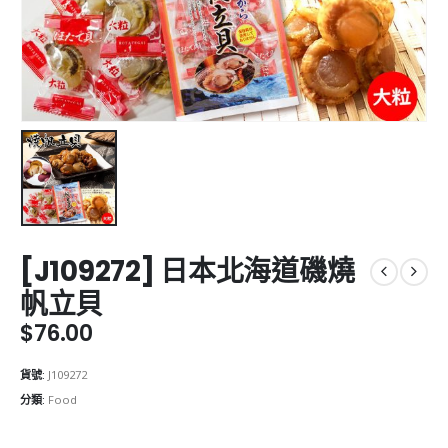
[J109272] 日本北海道磯燒
帆立貝
$
76.00
貨號:
J109272
分類:
Food