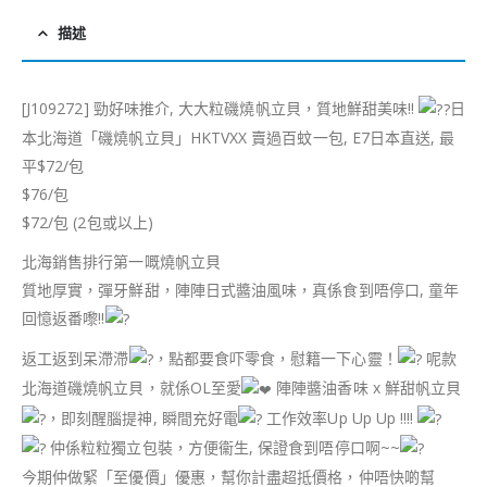
描述
[J109272] 勁好味推介, 大大粒磯燒帆立貝，質地鮮甜美味!!
日
本北海道「磯燒帆立貝」HKTVXX 賣過百蚊一包, E7日本直送, 最
平$72/包
$76/包
$72/包 (2包或以上)
北海銷售排行第一嘅燒帆立貝
質地厚實，彈牙鮮甜，陣陣日式醬油風味，真係食到唔停口, 童年
回憶返番嚟!!
返工返到呆滯滯
，點都要食吓零食，慰籍一下心靈！
呢款
北海道磯燒帆立貝，就係OL至愛
陣陣醬油香味 x 鮮甜帆立貝
，即刻醒腦提神, 瞬間充好電
工作效率Up Up Up !!!!
仲係粒粒獨立包裝，方便衞生, 保證食到唔停口啊~~
今期仲做緊「至優價」優惠，幫你計盡超抵價格，仲唔快啲幫